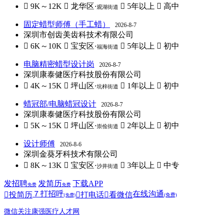
 9K～12K
 龙华区·
 5年以上
 高中
观湖街道
固定蜡型师傅（手工蜡）
2026-8-7
深圳市创齿美齿科技术有限公司
 6K～10K
 宝安区·
 5年以上
 初中
福海街道
电脑精密蜡型设计岗
2026-8-7
深圳康泰健医疗科技股份有限公司
 4K～15K
 坪山区·
 1年以上
 初中
坑梓街道
蜡冠部/电脑蜡冠设计
2026-8-7
深圳康泰健医疗科技股份有限公司
 5K～15K
 坪山区·
 2年以上
 初中
崇俭街道
设计师傅
2026-8-6
深圳金葵牙科技术有限公司
 8K～13K
 宝安区·
 3年以上
 中专
沙井街道
发招聘
发简历
下载APP
免费
免费
７
打招呼
在线沟通

投简历

打电话

看微信
(免费)
(免费)
微信关注康强医疗人才网