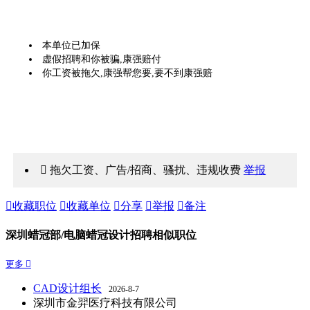
本单位已加保
虚假招聘和你被骗,康强赔付
你工资被拖欠,康强帮您要,要不到康强赔
 拖欠工资、广告/招商、骚扰、违规收费
举报

收藏职位

收藏单位

分享

举报

备注
深圳蜡冠部/电脑蜡冠设计招聘相似职位
更多 
CAD设计组长
2026-8-7
深圳市金羿医疗科技有限公司