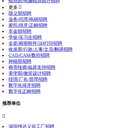
蜡冠部/电脑蜡冠设计招聘
更多 
隐义部招聘
业务/代理/电销招聘
胶托/排牙/正畸招聘
车金部招聘
学徒/实习生招聘
全瓷/精密附件/3D打印招聘
收发部/行政/人事/文员/翻译招聘
CAD/CAM/数控招聘
种植部招聘
椅旁技师/临床支持招聘
美学部/微笑设计招聘
经理/厂长/管理招聘
数字化排牙招聘
数字化正畸招聘
推荐单位

深圳伟达义齿工厂招聘