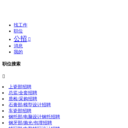
找工作
职位
公招

消息
我的
职位搜索

上瓷部招聘
总监/全套招聘
质检/采购招聘
石膏部/模型设计招聘
车瓷部招聘
钢托部/电脑设计钢托招聘
钢牙部/抛光/包埋招聘