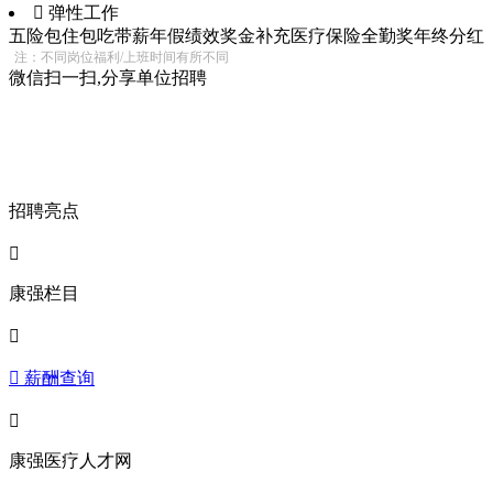
 弹性工作
五险
包住
包吃
带薪年假
绩效奖金
补充医疗保险
全勤奖
年终分红
注：不同岗位福利/上班时间有所不同
微信扫一扫,分享单位招聘
招聘亮点

康强栏目

 薪酬查询

康强医疗人才网