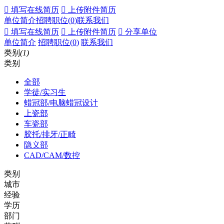
 填写在线简历
 上传附件简历
单位简介
招聘职位(
0
)
联系我们
 填写在线简历
 上传附件简历
 分享单位
单位简介
招聘职位(
0
)
联系我们
类别
(1)
类别
全部
学徒/实习生
蜡冠部/电脑蜡冠设计
上瓷部
车瓷部
胶托/排牙/正畸
隐义部
CAD/CAM/数控
类别
城市
经验
学历
部门