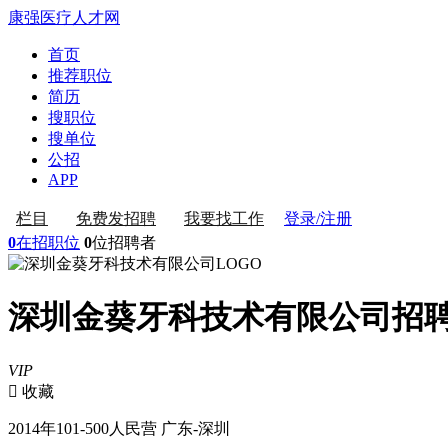
康强医疗人才网
首页
推荐职位
简历
搜职位
搜单位
公招
APP
登录/注册
栏目
免费发招聘
我要找工作
0
在招职位
0
位招聘者
深圳金葵牙科技术有限公司招
VIP
 收藏
2014年
101-500人
民营
广东-深圳