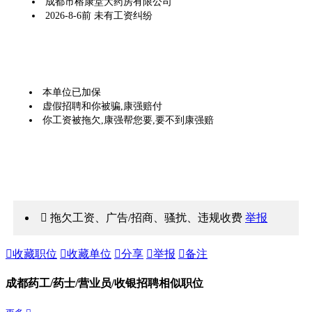
成都市榕康堂大药房有限公司
2026-8-6前 未有工资纠纷
本单位已加保
虚假招聘和你被骗,康强赔付
你工资被拖欠,康强帮您要,要不到康强赔
 拖欠工资、广告/招商、骚扰、违规收费
举报

收藏职位

收藏单位

分享

举报

备注
成都药工/药士/营业员/收银招聘相似职位