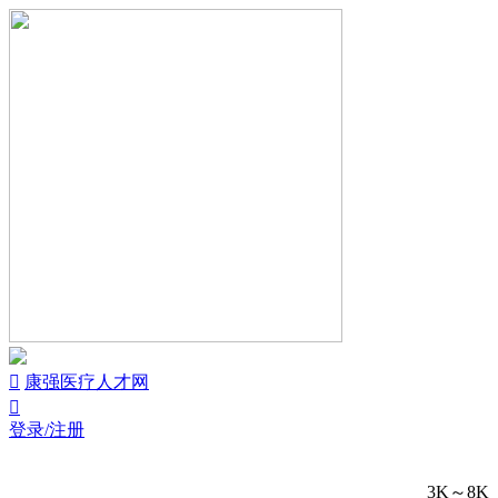


康强医疗人才网

登录/注册
3K～8K