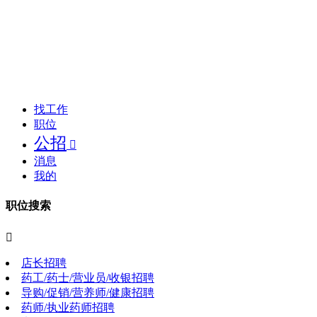
找工作
职位
公招

消息
我的
职位搜索

店长招聘
药工/药士/营业员/收银招聘
导购/促销/营养师/健康招聘
药师/执业药师招聘