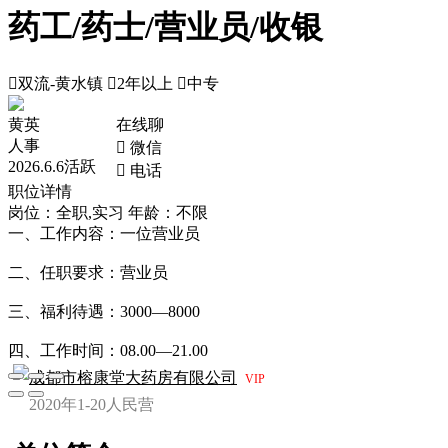
药工/药士/营业员/收银

双流-黄水镇

2年以上

中专
黄英
在线聊
人事
 微信
2026.6.6活跃
 电话
职位详情
岗位：全职,实习
年龄：不限
一、工作内容：一位营业员
二、任职要求：营业员
三、福利待遇：3000—8000
四、工作时间：08.00—21.00
成都市榕康堂大药房有限公司
VIP
2020年
1-20人
民营