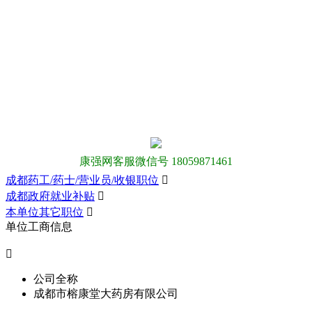
康强网客服微信号 18059871461
成都药工/药士/营业员/收银职位

成都政府就业补贴

本单位其它职位

单位工商信息

公司全称
成都市榕康堂大药房有限公司