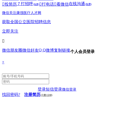
７
打招呼
在线沟通

投简历

打电话

看微信
(免费)
(免费)
微信关注康强医疗人才网
获取全国公立医院招聘信息
立即关注

Q Q
微信朋友圈
微信好友
微博
复制链接
个人会员登录
×
登录
短信登录
微信登录
找回密码?
注册简历
(只需1分钟)