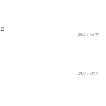
补
定期体检
民营
借款
购房补贴
2026.8.7发布
身房
零食下午茶
补贴
免费停车
2026.8.7发布