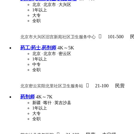
北京
·北京市
·大兴区
1年以上
大专
关怀与福利
全职
包住
包吃
住房补贴
餐

101-500
北京市大兴区旧宫新苑社区卫生服务中心
定期团建
节日福利
班车接送
免息
药工/药士,药剂师
4K～5K
解决户口
事业编制
弹性工作制
健
北京
·北京市
·密云区
1年以上
员工旅游
高温补贴
生日福利
交通
中专
全职

21-100
民营
北京密云宾阳北里社区卫生服务站
药剂师
4K～7K
新疆
·喀什
·英吉沙县
1年以上
大专
全职