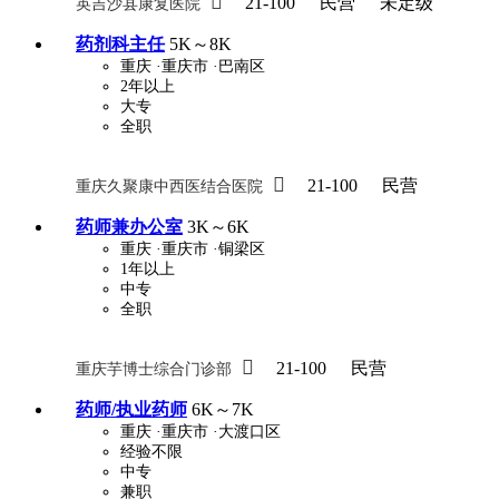

21-100
民营
未定级
英吉沙县康复医院
药剂科主任
5K～8K
重庆
·重庆市
·巴南区
2年以上
大专
全职

21-100
民营
重庆久聚康中西医结合医院
药师兼办公室
3K～6K
重庆
·重庆市
·铜梁区
1年以上
中专
全职

21-100
民营
重庆芋博士综合门诊部
药师/执业药师
6K～7K
重庆
·重庆市
·大渡口区
经验不限
中专
兼职