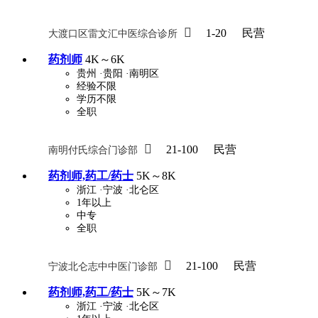

1-20
民营
大渡口区雷文汇中医综合诊所
药剂师
4K～6K
贵州
·贵阳
·南明区
经验不限
学历不限
全职

21-100
民营
南明付氏综合门诊部
药剂师,药工/药士
5K～8K
浙江
·宁波
·北仑区
1年以上
中专
全职

21-100
民营
宁波北仑志中中医门诊部
药剂师,药工/药士
5K～7K
浙江
·宁波
·北仑区