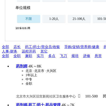
单位规模
不限
1-20人
21-100人
101-
福利待遇
不限
全部
店长
药工/药士/营业员/收银
导购/促销/营养师/健康
薪资与社保
人事-财务
远程开药
其它
五险
住房公积金
企业
全部
全职
兼职
实习
多点
飞刀
规培
进修
悬赏
补充医疗保险
全勤奖
加班补助
全薪病假
股票
药剂师
4K～8K
北京
·北京市
·大兴区
工龄奖
带薪年假
年终
法定节假日三薪
1年以上
中专
全职
晋升与政策

周末双休
职称晋升
101-500
北京市大兴区旧宫新苑社区卫生服务中心
8小时工作制
政府人
药剂师,药工/药士,药品管理
4K～7K
安排进修
科研启动金
安家费
无需