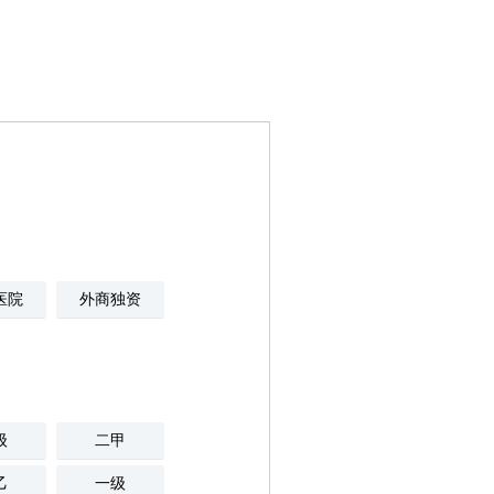
医院
外商独资
级
二甲
乙
一级