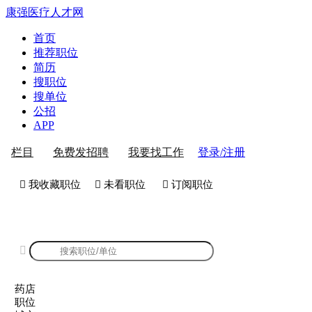
康强医疗人才网
首页
推荐职位
简历
搜职位
搜单位
公招
APP
登录/注册
栏目
免费发招聘
我要找工作
 我收藏职位
 未看职位
 订阅职位
康强药店招聘

药店
职位