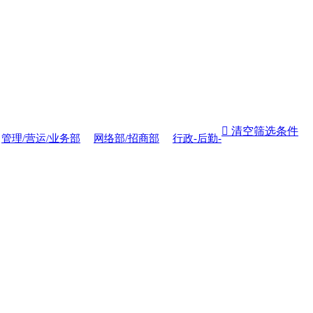
 清空筛选条件
管理/营运/业务部
网络部/招商部
行政-后勤-