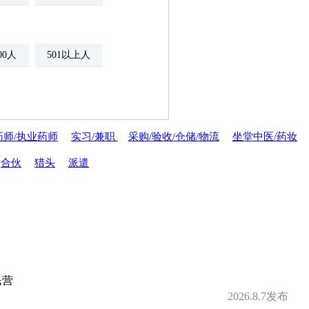
500人
501以上人
药师/执业药师
实习/兼职
采购/验收/仓储/物流
坐堂中医/药妆
年金
绩效奖金
合伙
猎头
派遣
期权
年底双薪
分红
家属医疗优惠
民营
安排规培
才引进
2026.8.7发布
夜班