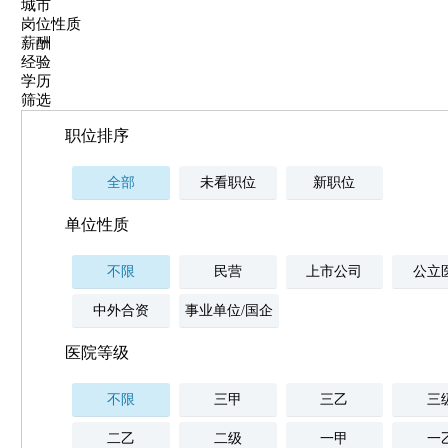
城市
岗位性质
薪酬
经验
学历
筛选
职位排序
全部
未看职位
新职位
单位性质
不限
民营
上市公司
公立
中外合资
事业单位/国企
医院等级
不限
三甲
三乙
三
二乙
二级
一甲
一