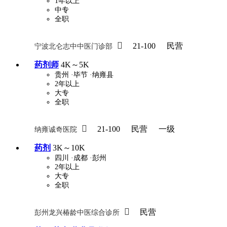
1年以上
中专
全职

21-100
民营
宁波北仑志中中医门诊部
药剂师
4K～5K
贵州
·毕节
·纳雍县
2年以上
大专
全职

21-100
民营
一级
纳雍诚奇医院
药剂
3K～10K
四川
·成都
·彭州
2年以上
大专
全职

民营
彭州龙兴椿龄中医综合诊所