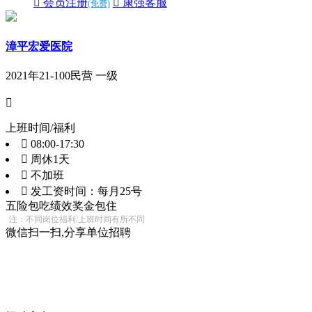
 会员注册
 康强客服
(免费)
漳平宏爱医院
2021年
21-100
民营 一级

上班时间/福利
 08:00-17:30
 周休1天
 不加班
 发工资时间：每月25号
五险
包吃
绩效奖金
包住
注：不同岗位福利/上班时间有所不同
微信扫一扫,分享单位招聘