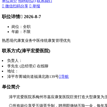
单位简介
招聘职位(
)
联系我们
 微信扫码分享
 举报
职位详情
 2026-8-7
岗位：全职
年龄：不限
熟悉现代康复业务中医传统康复管理优先
联系方式
(漳平宏爱医院)
负责人：
李先生 (总经理)
 在线聊
地址：
漳平市菁城街道福满北路139号
导航
单位简介
漳平宏爱医院系梅州市嘉应康复医院巨资打造大型康复为主的
◎所有岗位享受五级晋升制，聘用即缴纳五险一金，每年享