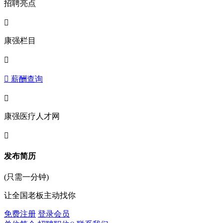
招聘亮点

康强栏目

 薪酬查询

康强医疗人才网

发布简历
(只需一分钟)
让全国老板主动找你
免费注册
登录会员