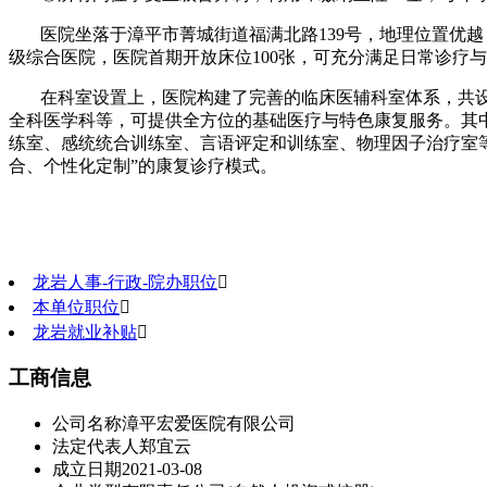
医院坐落于漳平市菁城街道福满北路139号，地理位置优越，
级综合医院，医院首期开放床位100张，可充分满足日常诊疗
在科室设置上，医院构建了完善的临床医辅科室体系，共设
全科医学科等，可提供全方位的基础医疗与特色康复服务。其
练室、感统统合训练室、言语评定和训练室、物理因子治疗室
合、个性化定制”的康复诊疗模式。
龙岩人事-行政-院办职位

本单位职位

龙岩就业补贴

工商信息
公司名称
漳平宏爱医院有限公司
法定代表人
郑宜云
成立日期
2021-03-08