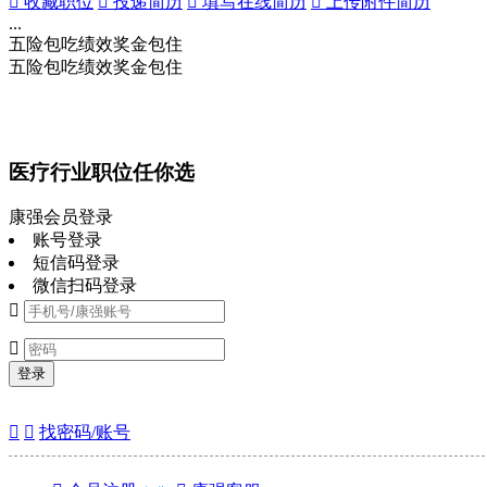
 收藏职位
 投递简历
 填写在线简历
 上传附件简历
...
五险
包吃
绩效奖金
包住
五险
包吃
绩效奖金
包住
医疗行业职位任你选
康强会员登录
账号登录
短信码登录
微信扫码登录


登录


找密码/账号