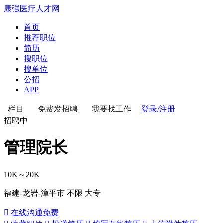
康强医疗人才网
首页
推荐职位
简历
搜职位
搜单位
公招
APP
登录/注册
栏目
免费发招聘
我要找工作
招聘中
管理院长
10K～20K
福建-龙岩-漳平市
不限
大专
 在线沟通
免费