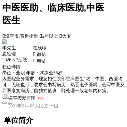
中医医助、临床医助,中医
医生

漳平市-富世街道

2年以上

大专
李先生
在线聊
总经理
 微信
2026.8.7活跃
 电话
职位详情
岗位：全职
年龄：20岁至55岁
因医院业务需求，现急招住院部管床医生1名，中医、西医均
可，无证也可，要求会书写病历，熟悉电子医嘱，会写中医及
西医康复病历，能独立值班，能处理一般老年内科病。
漳平宏爱医院
VIP
2021年
21-100人
民营
一级
单位简介