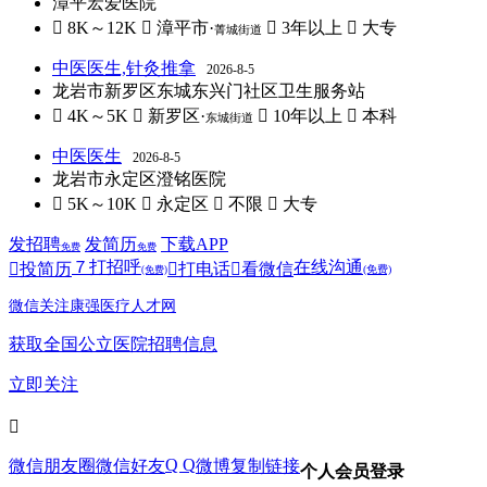
漳平宏爱医院
 8K～12K
 漳平市·
 3年以上
 大专
菁城街道
中医医生,针灸推拿
2026-8-5
龙岩市新罗区东城东兴门社区卫生服务站
 4K～5K
 新罗区·
 10年以上
 本科
东城街道
中医医生
2026-8-5
龙岩市永定区澄铭医院
 5K～10K
 永定区
 不限
 大专
发招聘
发简历
下载APP
免费
免费
７
打招呼
在线沟通

投简历

打电话

看微信
(免费)
(免费)
微信关注康强医疗人才网
获取全国公立医院招聘信息
立即关注

Q Q
微信朋友圈
微信好友
微博
复制链接
个人会员登录