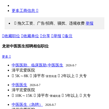
更多工商信息 
 拖欠工资、广告/招商、骚扰、违规收费
举报

收藏职位

收藏单位

分享

举报

备注
龙岩中医医生招聘相似职位
更多 
中医医助、临床医助,中医医生
2026-8-7
漳平宏爱医院
 5K～8K
 漳平市·
 2年以上
 大专
富世街道
中医医生
2026-8-7
漳平宏爱医院
 10K～15K
 漳平市·
 5年以上
 大专
菁城街道
中医医生（急聘）
2026-8-7