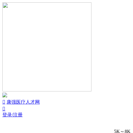


康强医疗人才网

登录/注册
5K～8K