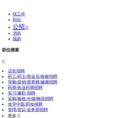
找工作
职位
公招

消息
我的
职位搜索

店长招聘
药工/药士/营业员/收银招聘
导购/促销/营养师/健康招聘
药师/执业药师招聘
实习/兼职 招聘
采购/验收/仓储/物流招聘
坐堂中医/药妆招聘
管理/营运/业务部招聘
更多 