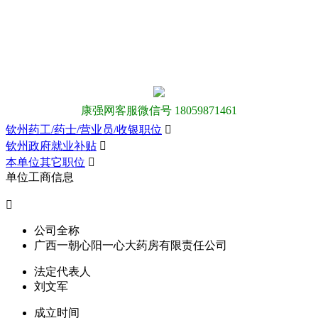
康强网客服微信号 18059871461
钦州药工/药士/营业员/收银职位

钦州政府就业补贴

本单位其它职位

单位工商信息

公司全称
广西一朝心阳一心大药房有限责任公司
法定代表人
刘文军
成立时间