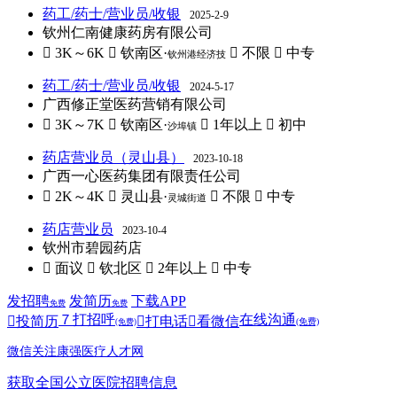
药工/药士/营业员/收银
2025-2-9
钦州仁南健康药房有限公司
 3K～6K
 钦南区·
 不限
 中专
钦州港经济技
药工/药士/营业员/收银
2024-5-17
广西修正堂医药营销有限公司
 3K～7K
 钦南区·
 1年以上
 初中
沙埠镇
药店营业员（灵山县）
2023-10-18
广西一心医药集团有限责任公司
 2K～4K
 灵山县·
 不限
 中专
灵城街道
药店营业员
2023-10-4
钦州市碧园药店
 面议
 钦北区
 2年以上
 中专
发招聘
发简历
下载APP
免费
免费
７
打招呼
在线沟通

投简历

打电话

看微信
(免费)
(免费)
微信关注康强医疗人才网
获取全国公立医院招聘信息