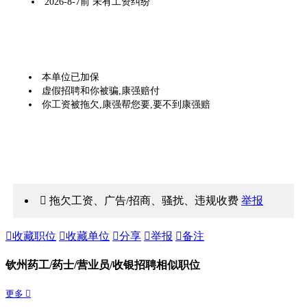
2026-8-7前 未有工资纠纷
本单位已加保
虚假招聘和你被骗,康强赔付
你工资被拖欠,康强帮您要,要不到康强赔
 拖欠工资、广告/招商、骚扰、违规收费
举报

收藏职位

收藏单位

分享

举报

备注
钦州药工/药士/营业员/收银招聘相似职位
更多 