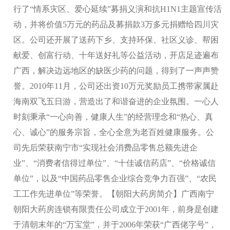
行了“情系灾区、爱心延续”募捐义演和抗H1N1主题宣传活
动，并将价值5万元的药品及募捐款3万多元捐赠给四川灾
区。公司还开展了送药下乡、支持环保、社区义诊、帮困
献爱、创富行动、十年送好礼等公益活动，开店足迹遍布
广西，解决边远地区的缺医少药的问题，得到了一声声赞
誉。2010年11月，公司还出资10万元奖励员工携带家属赴
海南双飞五日游，营造出了和谐奋进的企业氛围。一心人
时刻秉承“一心向善，健康人生”的经营理念和“热心、真
心、诚心”的服务宗旨，全心全意为老百姓健康服务。公
司先后荣获南宁市“实现社会消费品零售总额先进企
业”、“消费者信得过单位”、“十佳诚信药店”、“价格诚信
单位”，以及“中国药品零售企业综合竞争力百强”、“农民
工工作先进单位”等荣誉。【朝阳大药房简介】广西南宁
朝阳大药房连锁有限责任公司成立于2001年，前身是创建
于清朝末年的“万宝堂”，并于2006年荣获“广西佬字号”，