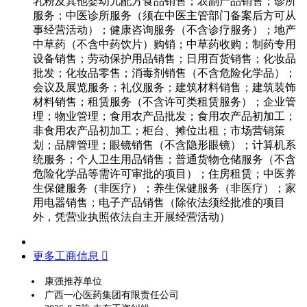
乳粉及其他婴幼儿配方食品销售；农副产品销售；诊所
服务；中医诊所服务（须在中医主管部门备案后方可从
事经营活动）；健康咨询服务（不含诊疗服务）；地产
中草药（不含中药饮片）购销；中草药收购；制药专用
设备销售；劳动保护用品销售；日用百货销售；化妆品
批发；化妆品零售；消毒剂销售（不含危险化学品）；
会议及展览服务；礼仪服务；建筑材料销售；建筑装饰
材料销售；租赁服务（不含许可类租赁服务）；企业管
理；物业管理；食用农产品批发；食用农产品初加工；
非食用农产品初加工；柜台、摊位出租；市场营销策
划；品牌管理；眼镜销售（不含隐形眼镜）；计算机系
统服务；个人卫生用品销售；普通货物仓储服务（不含
危险化学品等需许可审批的项目）；住房租赁；中医养
生保健服务（非医疗）；养生保健服务（非医疗）；家
用电器销售；电子产品销售（除依法须经批准的项目
外，凭营业执照依法自主开展经营活动）
更多工商信息 
康强推荐单位
广西一心医药集团有限责任公司