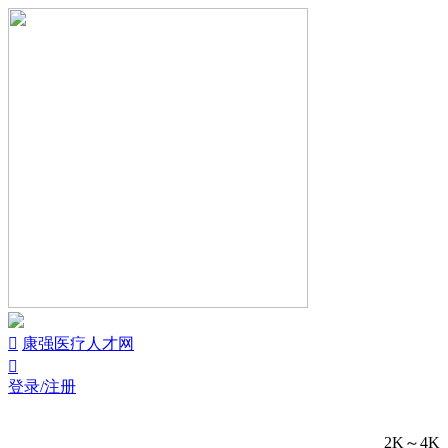


康强医疗人才网

登录/注册
2K～4K