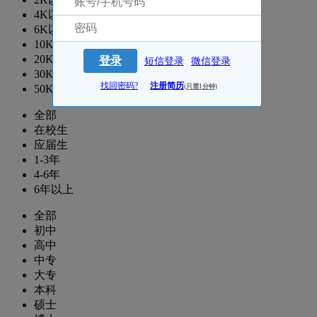
4K以上
6K以上
10K以上
20K以上
登录
短信登录
微信登录
30K以上
找回密码?
注册简历
50K以上
(只需1分钟)
全部
在校生
应届生
1-3年
4-6年
6年以上
全部
初中
高中
中专
大专
本科
硕士