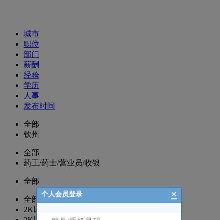
招聘职位
城市
职位
部门
薪酬
经验
学历
人事
发布时间
全部
钦州
全部
药工/药士/营业员/收银
全部
×
个人会员登录
全部
2K以下
2K以上