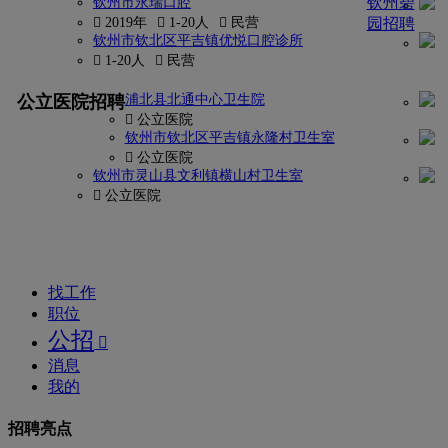
钦州碧
钦州市永瑞口腔
 2019年
 1-20人
 民营
园招聘
钦州市钦北区平吉镇优悦口腔诊所
 1-20人
 民营
更多
找
公立医院招聘
浦北县北通中心卫生院
密
 公立医院
钦州市钦北区平吉镇永隆村卫生室
码?
 公立医院
钦州市灵山县文利镇横山村卫生室
康
 公立医院
强
网
找工作
职位
公招

消息
我的
招聘亮点