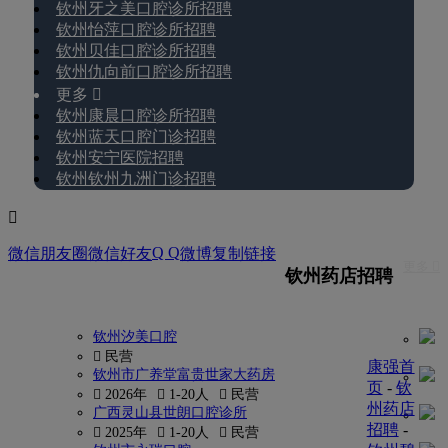
钦州牙之美口腔诊所招聘
钦州怡萍口腔诊所招聘
钦州贝佳口腔诊所招聘
钦州仇向前口腔诊所招聘
更多 
钦州康晨口腔诊所招聘
钦州蓝天口腔门诊招聘
钦州安宁医院招聘
钦州钦州九洲门诊招聘

Q Q
微信朋友圈
微信好友
微博
复制链接
更多 
钦州药店招聘
钦州汐美口腔
 民营
康强首
钦州市广养堂富贵世家大药房
页
-
钦
 2026年
 1-20人
 民营
州药店
广西灵山县世朗口腔诊所
招聘
-
 2025年
 1-20人
 民营