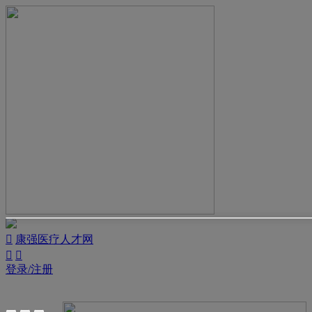

康强医疗人才网


登录/注册