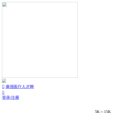


康强医疗人才网

登录/注册
5K～15K