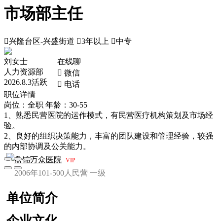
市场部主任

兴隆台区-兴盛街道

3年以上

中专
刘女士
在线聊
人力资源部
 微信
2026.8.3活跃
 电话
职位详情
岗位：全职
年龄：30-55
1、熟悉民营医院的运作模式，有民营医疗机构策划及市场经
验。
2、良好的组织决策能力，丰富的团队建设和管理经验，较强
的内部协调及公关能力。
盘锦万众医院
VIP
2006年
101-500人
民营
一级
单位简介
企业文化