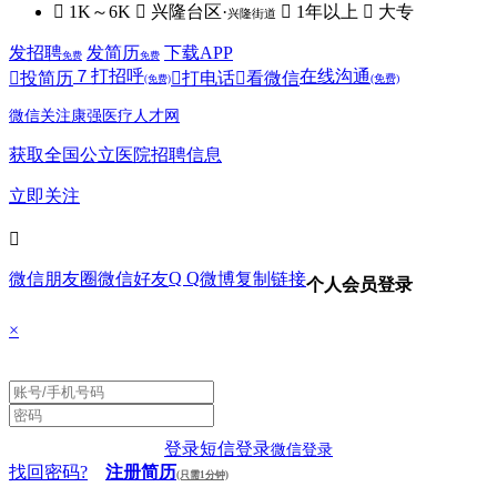
 1K～6K
 兴隆台区·
 1年以上
 大专
兴隆街道
发招聘
发简历
下载APP
免费
免费
７
打招呼
在线沟通

投简历

打电话

看微信
(免费)
(免费)
微信关注康强医疗人才网
获取全国公立医院招聘信息
立即关注

Q Q
微信朋友圈
微信好友
微博
复制链接
个人会员登录
×
登录
短信登录
微信登录
找回密码?
注册简历
(只需1分钟)