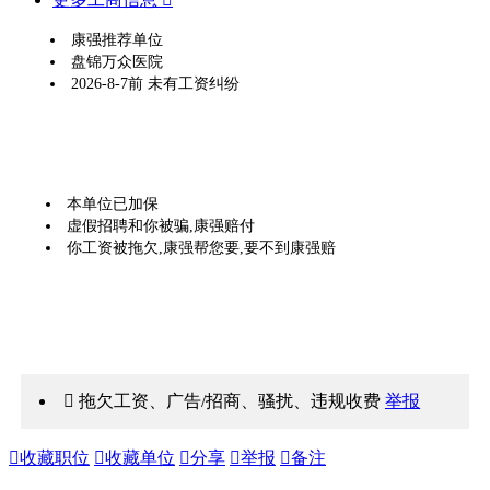
康强推荐单位
盘锦万众医院
2026-8-7前 未有工资纠纷
本单位已加保
虚假招聘和你被骗,康强赔付
你工资被拖欠,康强帮您要,要不到康强赔
 拖欠工资、广告/招商、骚扰、违规收费
举报

收藏职位

收藏单位

分享

举报

备注