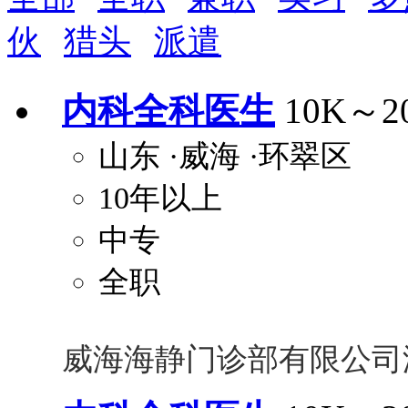
晋升与政策
伙
猎头
派遣
周末双休
职称晋升
8小时工作制
政府人
安排进修
科研启动金
安家费
无需
内科全科医生
10K～2
关怀与福利
山东
·威海
·环翠区
包住
包吃
住房补贴
餐
10年以上
定期团建
节日福利
班车接送
免息
解决户口
事业编制
弹性工作制
健
中专
员工旅游
高温补贴
生日福利
交通
全职
威海海静门诊部有限公司