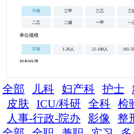
不限
三甲
三乙
三
二乙
二级
一甲
一
单位规模
不限
1-20人
21-100人
101-
福利待遇
不限
全部
薪资与社保
儿科
妇产科
护士
五险
住房公积金
企业
补充医疗保险
皮肤
ICU/科研
全科
检
全勤奖
加班补助
全薪病假
股票
人事-行政-院办
影像
整
工龄奖
带薪年假
年终
法定节假日三薪
全部
全职
兼职
实习
多