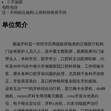
 不加班
包吃
包住
注：不同岗位福利/上班时间有所不同
单位简介
康诚牙科是一所经市区两级政府核准的正规医疗机构
门诊有医护人员六人，其中聂文辉医师，易赛医师为门诊
带头人，本科学历，医学学士，口腔科主治医师职称，05
年及06年均在中南大学湘雅医院口腔科研修。工作经验丰
富，擅长各种口腔牙齿问题的处理，尤其精于各种牙齿矫
正，牙齿美容美白，及口腔种植和复杂阻生牙的拔除。
设有五台****的牙科综合治疗机，普兰梅卡全景机，dio种
植机，runyes牙科专用消毒灭菌器，coxo牙齿冷光美白
仪，电子根尖定位仪，牙科x光机，d5多功能超声治疗
仪，台湾雅登喷砂洁牙机，光固化补牙机，口腔内窥镜等