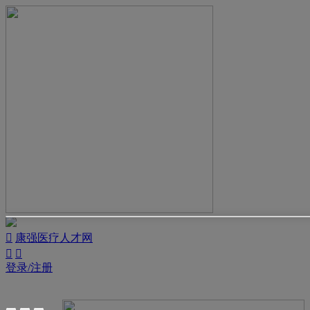

康强医疗人才网


登录/注册