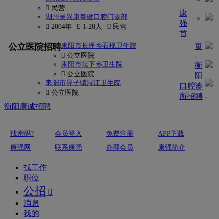
 民营
康
湖州吴兴康泰健口腔门诊部
强
 2004年
 1-20人
 民营
首
更多
公立医院招聘
耒阳市长坪乡石枧卫生院
页
 公立医院
-
耒阳市坛下乡卫生院
衡
 公立医院
阳
耒阳市导子镇浔江卫生院
口腔诊
 公立医院
所招聘
-
衡阳康诚招聘
找密码?
会员登入
免费注册
APP下载
康强网
联系康强
办理会员
康强简介
找工作
职位
公招

消息
我的