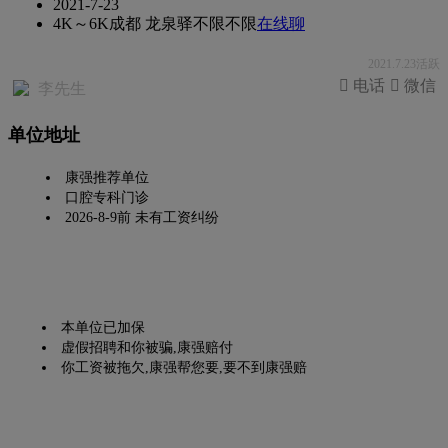
2021-7-23
4K～6K
成都 龙泉驿
不限
不限
在线聊
2021.7.23活跃
 电话
 微信
李先生
单位地址
康强推荐单位
口腔专科门诊
2026-8-9前 未有工资纠纷
本单位已加保
虚假招聘和你被骗,康强赔付
你工资被拖欠,康强帮您要,要不到康强赔