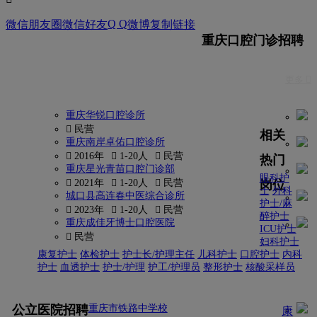
Q Q
微信朋友圈
微信好友
微博
复制链接
重庆口腔门诊招聘
更多 
重庆华锐口腔诊所
 民营
相关
重庆南岸卓佑口腔诊所
 2016年
 1-20人
 民营
热门
重庆星光青苗口腔门诊部
眼科护
岗位
 2021年
 1-20人
 民营
士
外科
城口县高连春中医综合诊所
护士/麻
 2023年
 1-20人
 民营
醉护士
重庆成佳牙博士口腔医院
ICU护士
 民营
妇科护士
康复护士
体检护士
护士长/护理主任
儿科护士
口腔护士
内科
护士
血透护士
护士/护理
护工/护理员
整形护士
核酸采样员
更多
公立医院招聘
重庆市铁路中学校
康