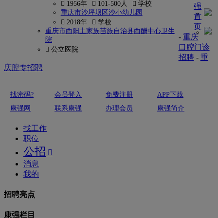
 1956年
 101-500人
 学校
强
重庆市沙坪坝区沙小幼儿园
首
 2018年
 学校
页
重庆市酉阳土家族苗族自治县酉酬中心卫生
-
重庆
院
口腔门诊
 公立医院
招聘
-
重
庆腔专招聘
找密码?
会员登入
免费注册
APP下载
康强网
联系康强
办理会员
康强简介
找工作
职位
公招

消息
我的
招聘亮点
康强栏目