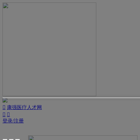

康强医疗人才网


登录/注册