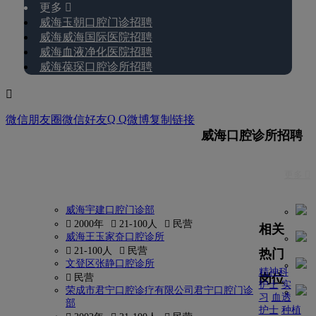
更多 
威海玉朝口腔门诊招聘
威海威海国际医院招聘
威海血液净化医院招聘
威海葆琛口腔诊所招聘

Q Q
微信朋友圈
微信好友
微博
复制链接
威海口腔诊所招聘
更多 
威海宇建口腔门诊部
 2000年
 21-100人
 民营
相关
威海王玉家夼口腔诊所
 21-100人
 民营
热门
文登区张静口腔诊所
精神科
岗位
 民营
护士
实
荣成市君宁口腔诊疗有限公司君宁口腔门诊
习
血透
部
护士
种植