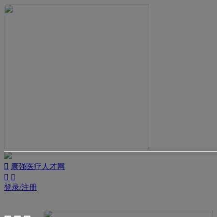

康强医疗人才网


登录/注册