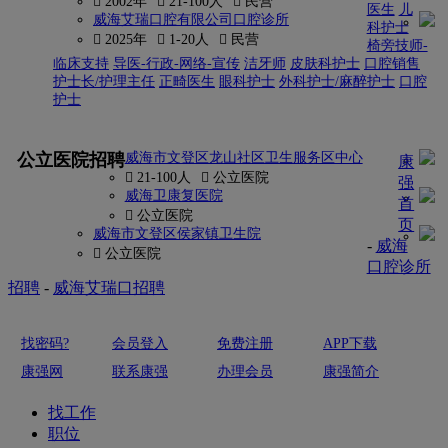
 2002年
 21-100人
 民营
医生
儿
威海艾瑞口腔有限公司口腔诊所
科护士
 2025年
 1-20人
 民营
椅旁技师-
临床支持
导医-行政-网络-宣传
洁牙师
皮肤科护士
口腔销售
护士长/护理主任
正畸医生
眼科护士
外科护士/麻醉护士
口腔
护士
更多
公立医院招聘
威海市文登区龙山社区卫生服务区中心
康
 21-100人
 公立医院
强
威海卫康复医院
首
 公立医院
页
威海市文登区侯家镇卫生院
-
威海
 公立医院
口腔诊所
招聘
-
威海艾瑞口招聘
找密码?
会员登入
免费注册
APP下载
康强网
联系康强
办理会员
康强简介
找工作
职位