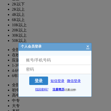
2K以下
2K以上
4K以上
6K以上
10K以上
20K以上
30K以上
50K以上
×
个人会员登录
全部
在校生
应届生
1-3年
4-6年
6年以上
登录
短信登录
微信登录
全部
找回密码?
注册简历
初中
(只需1分钟)
高中
中专
大专
本科