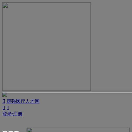

康强医疗人才网


登录/注册