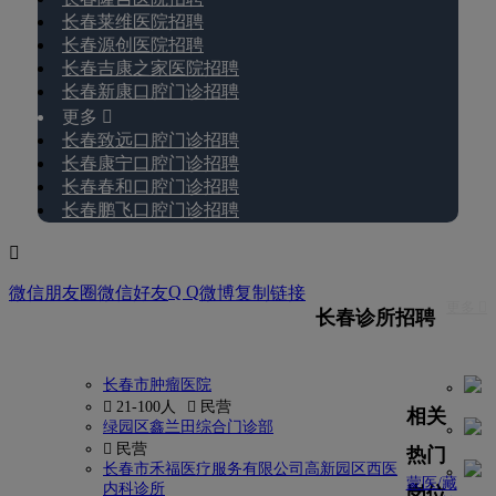
长春莱维医院招聘
长春源创医院招聘
长春吉康之家医院招聘
长春新康口腔门诊招聘
更多 
长春致远口腔门诊招聘
长春康宁口腔门诊招聘
长春春和口腔门诊招聘
长春鹏飞口腔门诊招聘

Q Q
微信朋友圈
微信好友
微博
复制链接
更多 
长春诊所招聘
长春市肿瘤医院
 21-100人
 民营
相关
绿园区鑫兰田综合门诊部
 民营
热门
长春市禾福医疗服务有限公司高新园区西医
蒙医/藏
内科诊所
岗位