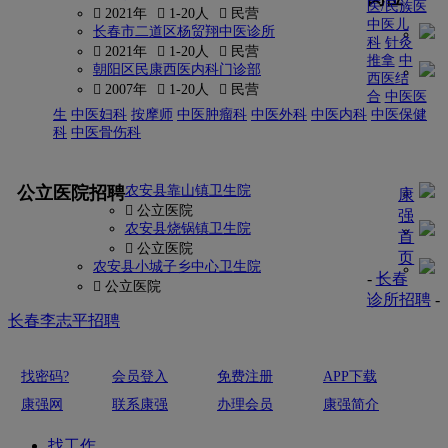
医/民族医
 2021年
 1-20人
 民营
中医儿
长春市二道区杨贸翔中医诊所
科
针灸
 2021年
 1-20人
 民营
推拿
中
朝阳区民康西医内科门诊部
西医结
 2007年
 1-20人
 民营
合
中医医
生
中医妇科
按摩师
中医肿瘤科
中医外科
中医内科
中医保健
科
中医骨伤科
更多
公立医院招聘
农安县靠山镇卫生院
康
 公立医院
强
农安县烧锅镇卫生院
首
 公立医院
页
农安县小城子乡中心卫生院
-
长春
 公立医院
诊所招聘
-
长春李志平招聘
找密码?
会员登入
免费注册
APP下载
康强网
联系康强
办理会员
康强简介
找工作