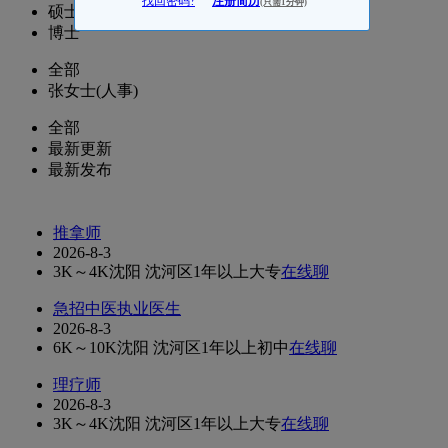
找回密码?
注册简历
(只需1分钟)
硕士
博士
全部
张女士(人事)
全部
最新更新
最新发布
推拿师
2026-8-3
3K～4K
沈阳 沈河区
1年以上
大专
在线聊
急招中医执业医生
2026-8-3
6K～10K
沈阳 沈河区
1年以上
初中
在线聊
理疗师
2026-8-3
3K～4K
沈阳 沈河区
1年以上
大专
在线聊