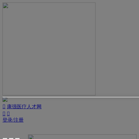

康强医疗人才网


登录/注册