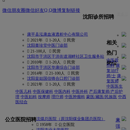
Q Q
微信朋友圈
微信好友
微博
复制链接
更多 
沈阳诊所招聘
康平县泓康血液透析中心有限公司
 2021年
 1-20人
 民营
相关
沈阳膏珍堂中医门诊部
 21-100人
 民营
热门
沈阳市于洪区于洪街道湖畔社区卫生服务站
中医骨
岗位
 2010年
 1-20人
 民营
伤科
康
沈阳市于洪区华康综合门诊部
复治疗
 2014年
 21-100人
 民营
师/士
康
沈阳皇姑国信锋合口腔门诊部
复医师
 2021年
 1-20人
 民营
中医医生
中医儿科
中医保健科
中医内科
中医外科
产后康复师/产后护
理
中医妇科
按摩师
理疗师
中医肿瘤科
蒙医/藏医/民族医
中西
医结合
更多
公立医院招聘
沈煤总医院（原沈阳煤业集团总医院）
康
 1958年
 公立医院
强
沈阳农业大学医院