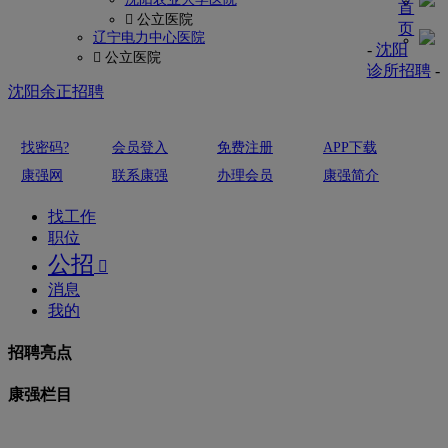
首
 公立医院
页
辽宁电力中心医院
-
沈阳
 公立医院
诊所招聘
-
沈阳余正招聘
找密码?
会员登入
免费注册
APP下载
康强网
联系康强
办理会员
康强简介
找工作
职位
公招

消息
我的
招聘亮点
康强栏目