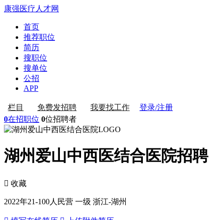
康强医疗人才网
首页
推荐职位
简历
搜职位
搜单位
公招
APP
登录/注册
栏目
免费发招聘
我要找工作
0
在招职位
0
位招聘者
湖州爱山中西医结合医院招聘
 收藏
2022年
21-100人
民营 一级
浙江-湖州