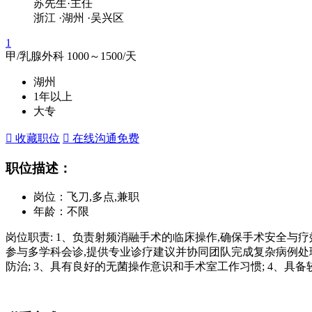
苏先生·主任
浙江
·湖州
·吴兴区
1
甲/乳腺外科
1000～1500
/天
湖州
1年以上
大专
 收藏职位
 在线沟通
免费
职位描述：
岗位：飞刀,多点,兼职
年龄：不限
岗位职责: 1、负责射频消融手术的临床操作,确保手术安全与疗
参与多学科会诊,提供专业诊疗建议并协同团队完成复杂病例处理;
防治; 3、具有良好的无菌操作意识和手术室工作习惯; 4、具