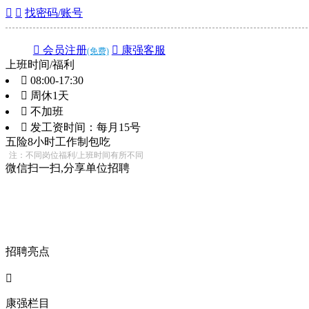


找密码/账号
 会员注册
 康强客服
(免费)
上班时间/福利
 08:00-17:30
 周休1天
 不加班
 发工资时间：每月15号
五险
8小时工作制
包吃
注：不同岗位福利/上班时间有所不同
微信扫一扫,分享单位招聘
招聘亮点

康强栏目