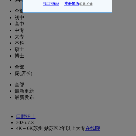
找回密码?
注册简历
(只需1分钟)
全部
初中
高中
中专
大专
本科
硕士
博士
全部
庞(店长)
全部
最新更新
最新发布
口腔护士
2026-7-8
4K～6K
苏州 姑苏区
2年以上
大专
在线聊