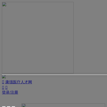

康强医疗人才网


登录/注册