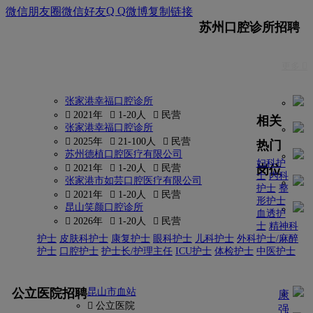
Q Q
微信朋友圈
微信好友
微博
复制链接
苏州口腔诊所招聘
更多 
张家港幸福口腔诊所
 2021年
 1-20人
 民营
相关
张家港幸福口腔诊所
 2025年
 21-100人
 民营
热门
苏州德植口腔医疗有限公司
妇科护
岗位
 2021年
 1-20人
 民营
士
内科
张家港市如芸口腔医疗有限公司
护士
整
 2021年
 1-20人
 民营
形护士
昆山笑颜口腔诊所
血透护
 2026年
 1-20人
 民营
士
精神科
护士
皮肤科护士
康复护士
眼科护士
儿科护士
外科护士/麻醉
护士
口腔护士
护士长/护理主任
ICU护士
体检护士
中医护士
更多
公立医院招聘
昆山市血站
康
 公立医院
强