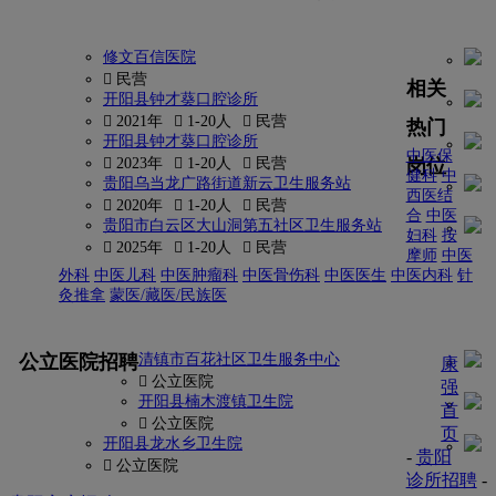
修文百信医院
 民营
相关
开阳县钟才葵口腔诊所
 2021年
 1-20人
 民营
热门
开阳县钟才葵口腔诊所
中医保
岗位
 2023年
 1-20人
 民营
健科
中
贵阳乌当龙广路街道新云卫生服务站
西医结
 2020年
 1-20人
 民营
合
中医
贵阳市白云区大山洞第五社区卫生服务站
妇科
按
 2025年
 1-20人
 民营
摩师
中医
外科
中医儿科
中医肿瘤科
中医骨伤科
中医医生
中医内科
针
灸推拿
蒙医/藏医/民族医
更多
公立医院招聘
清镇市百花社区卫生服务中心
康
 公立医院
强
开阳县楠木渡镇卫生院
首
 公立医院
页
开阳县龙水乡卫生院
-
贵阳
 公立医院
诊所招聘
-