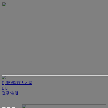

康强医疗人才网


登录/注册