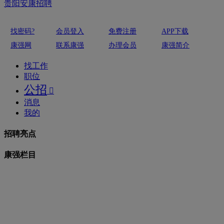
贵阳安康招聘
找密码?
会员登入
免费注册
APP下载
康强网
联系康强
办理会员
康强简介
找工作
职位
公招

消息
我的
招聘亮点
康强栏目