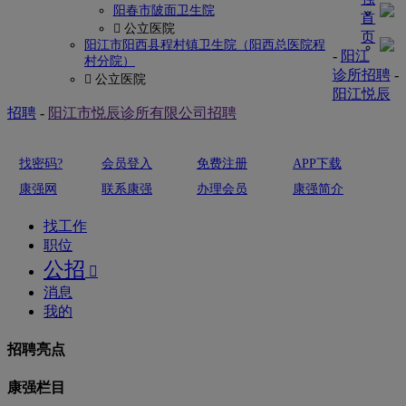
阳春市陂面卫生院
首
 公立医院
页
阳江市阳西县程村镇卫生院（阳西总医院程
-
阳江
村分院）
诊所招聘
-
 公立医院
阳江悦辰
招聘
-
阳江市悦辰诊所有限公司招聘
找密码?
会员登入
免费注册
APP下载
康强网
联系康强
办理会员
康强简介
找工作
职位
公招

消息
我的
招聘亮点
康强栏目