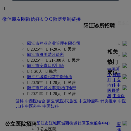

Q Q
微信朋友圈
微信好友
微博
复制链接
更多 
阳江诊所招聘
阳江市翔业企业管理有限公司
 2025年
 1-20人
 民营
相关
阳江市粤美爱牙诊所
 2025年
 21-100人
 民营
热门
阳江市安喜口腔门诊
中医医
岗位
 1-20人
 民营
生
按摩
阳江江城瑞和堂中医诊所
师
中医
 2026年
 1-20人
 民营
内科
中
阳江市江城区李亮记门诊部
医骨伤
 2021年
 1-20人
 民营
科
中医保
健科
中西医结合
蒙医/藏医/民族医
中医肿瘤科
针灸推拿
中医
儿科
中医外科
中医妇科
更多
公立医院招聘
阳江市江城区城西街道社区卫生服务中心
康
 公立医院
强