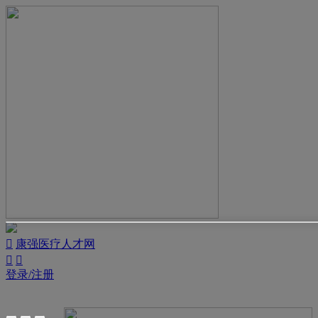

康强医疗人才网


登录/注册