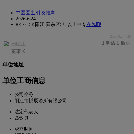
中医医生,针灸推拿
2026-6-24
8K～15K
阳江 阳东区
5年以上
中专
在线聊
2026.6.24活跃
 电话
 微信
聂医生
董事长
单位地址
单位工商信息
公司全称
阳江市悦辰诊所有限公司
法定代表人
聂铁良
成立时间