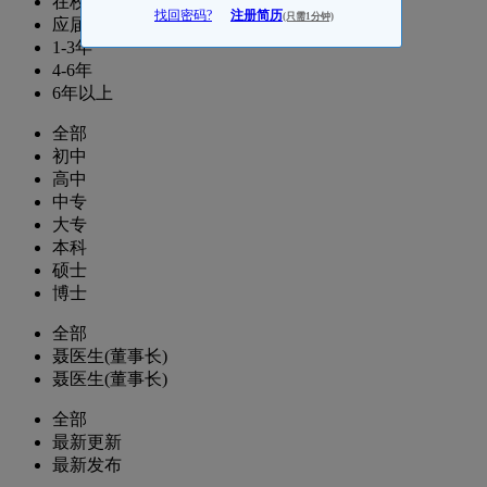
在校生
找回密码?
注册简历
(只需1分钟)
应届生
1-3年
4-6年
6年以上
全部
初中
高中
中专
大专
本科
硕士
博士
全部
聂医生(董事长)
聂医生(董事长)
全部
最新更新
最新发布