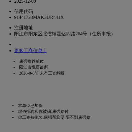
2025-12-08
信用代码
91441723MAK3UR441X
注册地址
阳江市阳东区北惯镇霍达四路264号（住所申报）
更多工商信息 
康强推荐单位
阳江市悦辰诊所
2026-8-8前 未有工资纠纷
本单位已加保
虚假招聘和你被骗,康强赔付
你工资被拖欠,康强帮您要,要不到康强赔