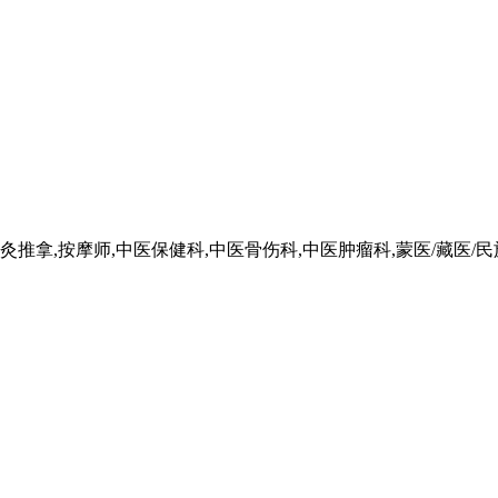
灸推拿,按摩师,中医保健科,中医骨伤科,中医肿瘤科,蒙医/藏医/