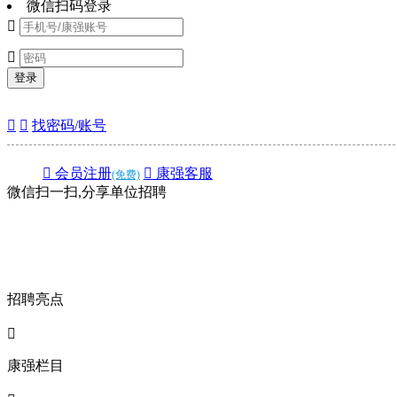
微信扫码登录


登录


找密码/账号
 会员注册
 康强客服
(免费)
微信扫一扫,分享单位招聘
招聘亮点

康强栏目