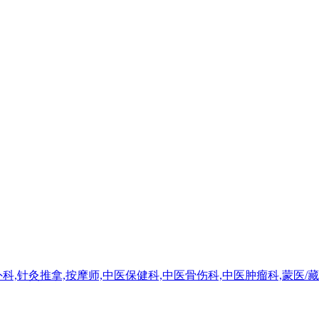
科,针灸推拿,按摩师,中医保健科,中医骨伤科,中医肿瘤科,蒙医/藏