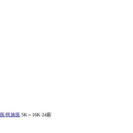
医/民族医
5K～16K·24薪