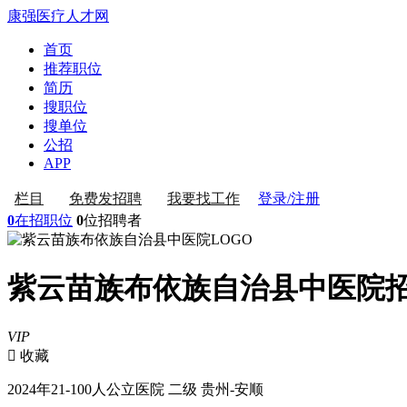
康强医疗人才网
首页
推荐职位
简历
搜职位
搜单位
公招
APP
登录/注册
栏目
免费发招聘
我要找工作
0
在招职位
0
位招聘者
紫云苗族布依族自治县中医院
VIP
 收藏
2024年
21-100人
公立医院 二级
贵州-安顺