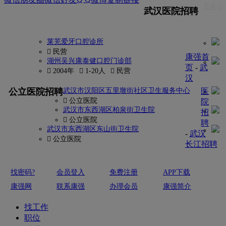
更多 
武汉医院招聘
莱芜爱牙口腔诊所
 民营
康强首
湖州吴兴康泰健口腔门诊部
页
-
武
 2004年
 1-20人
 民营
汉
更多
公立医院招聘
武汉市汉阳区五里墩街社区卫生服务中心
医
 公立医院
院
武汉市东西湖区柏泉街卫生院
招
 公立医院
聘
武汉市东西湖区东山街卫生院
-
武汉
 公立医院
长江招聘
找密码?
会员登入
免费注册
APP下载
康强网
联系康强
办理会员
康强简介
找工作
职位