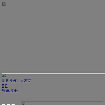

康强医疗人才网


登录/注册