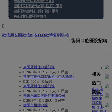
衡阳亚美口腔诊所招聘
衡阳耒阳现代妇科医院招聘
衡阳谢衡锋口腔门诊招聘
衡阳龙阳医院招聘

Q Q
微信朋友圈
微信好友
微博
复制链接
衡阳口腔医院招聘
更多 
耒阳牙博仕口腔门诊
 2026年
 21-100人
 民营
相关
常宁市现代口腔诊所（个人独资）
 21-100人
 民营
热门
耒阳牙博仕口腔门诊
店长
洁
岗位
 2025年
 21-100人
 民营
牙师
种
衡东乐诚口腔医疗有限公司
植医生
 2026年
 1-20人
 民营
口腔销
衡阳市恒德口腔
售
导医-
 2018年
 21-100人
 民营
行政-网络-