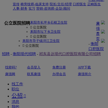
宣传
椅旁技师-临床支持
院长/主任/经理
口腔医生
正畸医生
人事-财务
实习
营销-咨询师-企划-顾问
更多
公立医院招聘
耒阳市长坪乡石枧卫生院
康
 公立医院
强
耒阳市坛下乡卫生院
首
 公立医院
页
耒阳市导子镇浔江卫生院
-
衡阳
 公立医院
口腔医院
招聘
-
衡阳现代招聘
-
祁东县达现代口腔医院有限公司招聘
找密码?
会员登入
免费注册
APP下载
康强网
联系康强
办理会员
康强简介
找工作
职位
公招

消息
我的