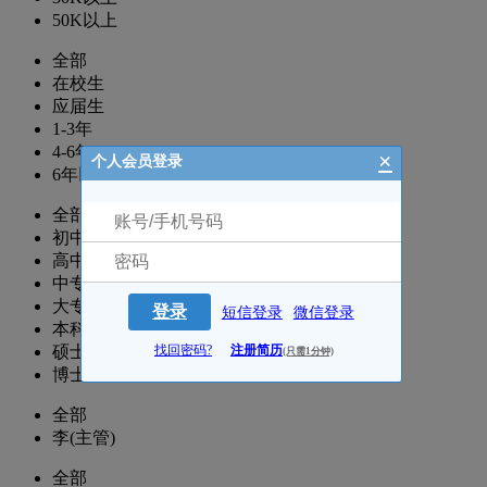
50K以上
全部
在校生
应届生
1-3年
4-6年
×
个人会员登录
6年以上
全部
初中
高中
中专
大专
登录
短信登录
微信登录
本科
硕士
找回密码?
注册简历
(只需1分钟)
博士
全部
李(主管)
全部