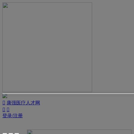

康强医疗人才网


登录/注册