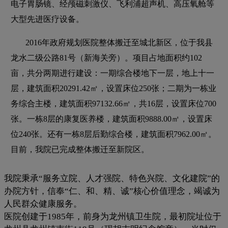
电子胃肠镜、经颅磁刺激仪、飞利浦超声机、高压氧舱等
大型先进医疗设备。
2016年政府规划医院整体搬迁至城北新区，位于我县
龙水二级公路81号（新海关旁）。项目占地面积约102
亩，共分两期进行建设：一期综合楼地下一层，地上十一
层，建筑面积20291.42㎡，设置床位250张；二期为一栋业
务综合主楼，建筑面积97132.66㎡，共16层，设置床位700
张。一栋8层的康复医养楼，建筑面积9888.00㎡，设置床
位240张。还有一栋8层后勤综合楼，建筑面积7962.00㎡。
目前，我院已完成整体搬迁至新院区。
我院秉承“服务立院、人才强院、特色兴院、文化建院”的
办院方针，信奉“仁、和、精、诚”核心价值理念，竭诚为
人民群众健康服务。
医院创建于1985年，前身为龙州镇卫生院，最初院址位于