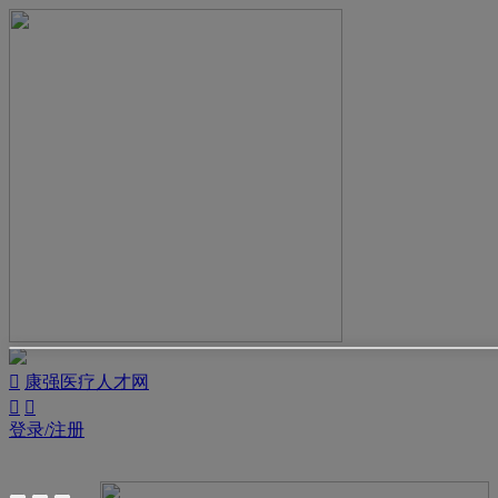

康强医疗人才网


登录/注册