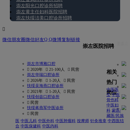
崇左阳光口腔诊所招聘
崇左黄主任妇科医院招聘
崇左扶绥洁美口腔诊所招聘

Q Q
微信朋友圈
微信好友
微博
复制链接
更多 
崇左医院招聘
崇左市博雅口腔
 2020年
 21-100人
 民营
相关
崇左华瑞口腔诊所
 2026年
 1-20人
 民营
热门
扶绥吴海燕口腔诊所
中医医
岗位
 2021年
 1-20人
 民营
生
中医
扶绥创齿口腔诊所
骨伤科
 民营
中医妇
扶绥蒋燕军中医诊所
科
蒙医/
 民营
藏医/民族
医
中医儿科
中医外科
中医肿瘤科
按摩师
针灸推拿
中西医结
合
中医保健科
中医内科