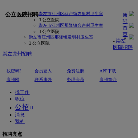
更多
公立医院招聘
崇左市江州区驮卢镇农里村卫生室
康
 公立医院
强
崇左市江州区那隆镇合卢村卫生室
首
 公立医院
页
崇左市江州区那隆镇发明村卫生室
-
崇左
 公立医院
医院招聘
-
崇左龙州招聘
找密码?
会员登入
免费注册
APP下载
康强网
联系康强
办理会员
康强简介
找工作
职位
公招

消息
我的
招聘亮点