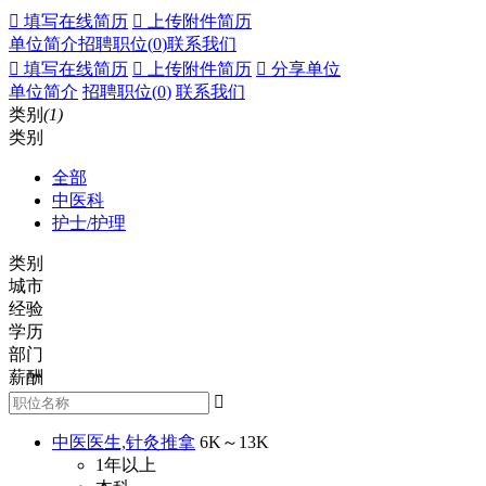
 填写在线简历
 上传附件简历
单位简介
招聘职位(
0
)
联系我们
 填写在线简历
 上传附件简历
 分享单位
单位简介
招聘职位(
0
)
联系我们
类别
(1)
类别
全部
中医科
护士/护理
类别
城市
经验
学历
部门
薪酬

中医医生,针灸推拿
6K～13K
1年以上