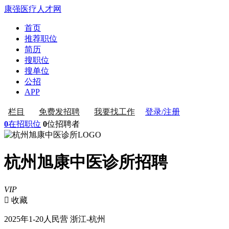
康强医疗人才网
首页
推荐职位
简历
搜职位
搜单位
公招
APP
登录/注册
栏目
免费发招聘
我要找工作
0
在招职位
0
位招聘者
杭州旭康中医诊所招聘
VIP
 收藏
2025年
1-20人
民营
浙江-杭州