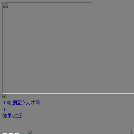

康强医疗人才网


登录/注册