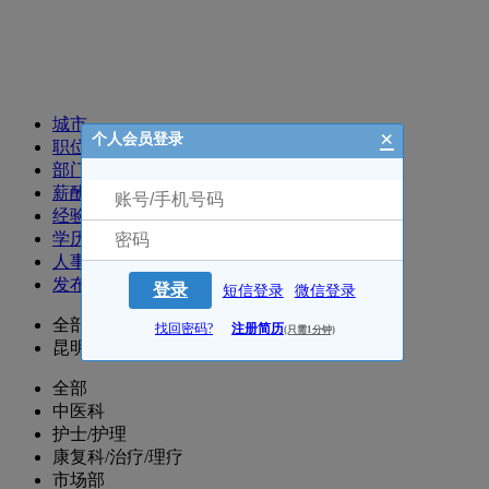
招聘职位
城市
×
个人会员登录
职位
部门
薪酬
经验
学历
人事
发布时间
登录
短信登录
微信登录
全部
找回密码?
注册简历
(只需1分钟)
昆明
全部
中医科
护士/护理
康复科/治疗/理疗
市场部