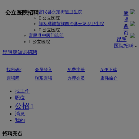
更多
公立医院招聘
富民县永定街道卫生院
康
 公立医院
强
禄劝彝族苗族自治县云龙乡卫生院
首
 公立医院
页
富民县中医门诊部
-
昆明
 公立医院
医院招聘
-
昆明康知语招聘
找密码?
会员登入
免费注册
APP下载
康强网
联系康强
办理会员
康强简介
找工作
职位
公招

消息
我的
招聘亮点