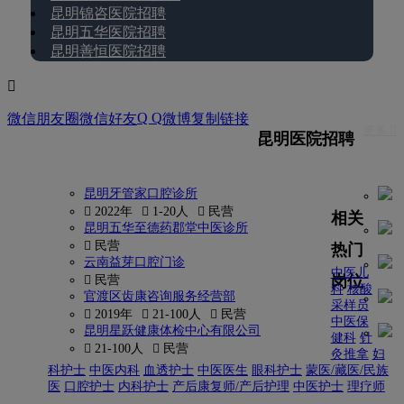
昆明锦咨医院招聘
昆明五华医院招聘
昆明善恒医院招聘

Q Q
微信朋友圈
微信好友
微博
复制链接
更多 
昆明医院招聘
昆明牙管家口腔诊所
 2022年
 1-20人
 民营
相关
昆明五华至德药郡堂中医诊所
 民营
热门
云南益芽口腔门诊
中医儿
岗位
 民营
科
核酸
官渡区齿康咨询服务经营部
采样员
 2019年
 21-100人
 民营
中医保
昆明星跃健康体检中心有限公司
健科
针
 21-100人
 民营
灸推拿
妇
科护士
中医内科
血透护士
中医医生
眼科护士
蒙医/藏医/民族
医
口腔护士
内科护士
产后康复师/产后护理
中医护士
理疗师