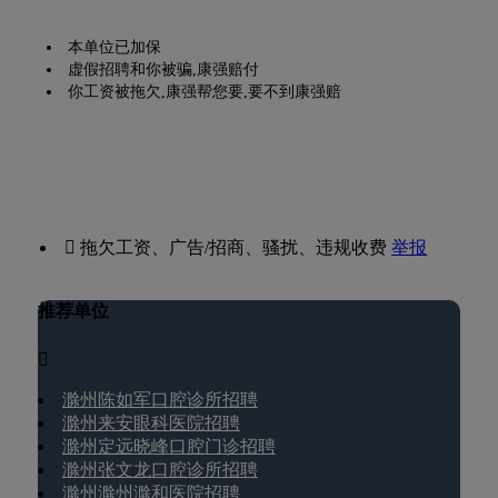
本单位已加保
虚假招聘和你被骗,康强赔付
你工资被拖欠,康强帮您要,要不到康强赔
 拖欠工资、广告/招商、骚扰、违规收费
举报
推荐单位

滁州陈如军口腔诊所招聘
滁州来安眼科医院招聘
滁州定远晓峰口腔门诊招聘
滁州张文龙口腔诊所招聘
滁州滁州滁和医院招聘