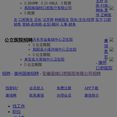
支持
导
 2018年
 21-100人
 民营
医-行政-
凤阳格瑞特口腔医疗有限公司
网络-宣
 民营
传
正畸医
生
口腔医生
店长
洁牙师
种植医生
院长/主任/经理
实习
口腔
销售
营销-咨询师-企划-顾问
人事-财务
更多
公立医院招聘
天长市金集镇中心卫生院
康
 公立医院
强
凤阳县小溪河镇中心卫生院
首
 公立医院
页
来安县大英镇中心卫生院
-
滁州
 公立医院
口腔医院
招聘
-
滁州固德招聘
-
安徽固德口腔医院有限公司招聘
找密码?
会员登入
免费注册
APP下载
康强网
联系康强
办理会员
康强简介
找工作
职位