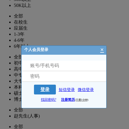
50K以上
全部
在校生
应届生
1-3年
4-6年
6年以上
×
个人会员登录
全部
初中
高中
中专
大专
本科
登录
短信登录
微信登录
硕士
博士
找回密码?
注册简历
(只需1分钟)
全部
赵先生(人事)
全部