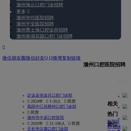
滁州海云口腔门诊招聘
更多 
滁州华佗医院招聘
滁州平安医院招聘
滁州曹士海口腔诊所招聘
滁州南湖花园口腔门诊招聘

Q Q
微信朋友圈
微信好友
微博
复制链接
滁州口腔医院招聘
更多 
定远县张送兵口腔门诊部
 2024年
 1-20人
 民营
相关
凤阳中玒佰斯特口腔门诊部
 民营
热门
滁州市中诺口腔医院
椅旁技
岗位
 2026年
 21-100人
 民营
师-临床
天长华尔康口腔门诊部