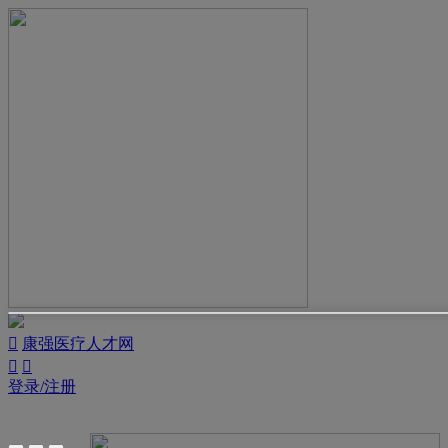

康强医疗人才网


登录/注册