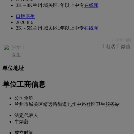
3K～8K
兰州 城关区
1年以上
中专
在线聊
口腔医生
2026-8-6
3K～5K
兰州 城关区
1年以上
中专
在线聊
2026.8.6活跃
 电话
 微信
张女士
医生
单位地址
单位工商信息
公司全称
兰州市城关区靖远路街道九州中路社区卫生服务站
法定代表人
牛炳蔚
成立时间