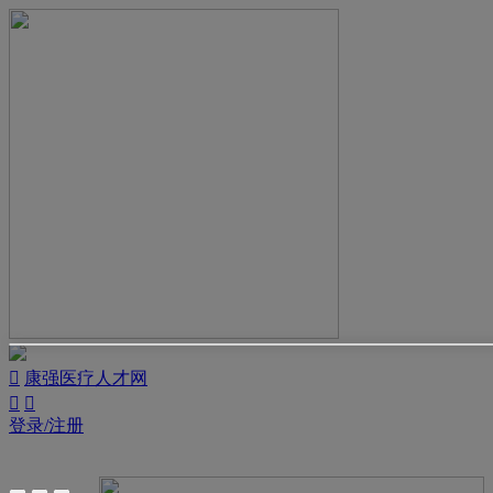

康强医疗人才网


登录/注册