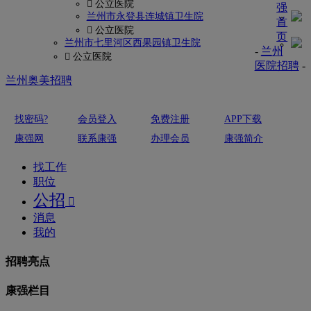
 公立医院
强
兰州市永登县连城镇卫生院
首
 公立医院
页
兰州市七里河区西果园镇卫生院
-
兰州
 公立医院
医院招聘
-
兰州奥美招聘
找密码?
会员登入
免费注册
APP下载
康强网
联系康强
办理会员
康强简介
找工作
职位
公招

消息
我的
招聘亮点
康强栏目