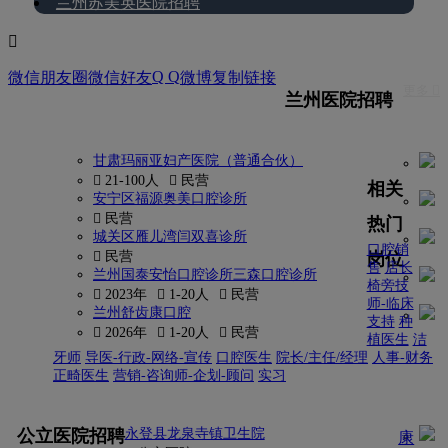
兰州苏美英医院招聘

Q Q
微信朋友圈
微信好友
微博
复制链接
更多 
兰州医院招聘
甘肃玛丽亚妇产医院（普通合伙）
 21-100人
 民营
相关
安宁区福源奥美口腔诊所
 民营
热门
城关区雁儿湾闫双喜诊所
口腔销
岗位
 民营
售
店长
兰州国泰安怡口腔诊所三森口腔诊所
椅旁技
 2023年
 1-20人
 民营
师-临床
兰州舒齿康口腔
支持
种
 2026年
 1-20人
 民营
植医生
洁
牙师
导医-行政-网络-宣传
口腔医生
院长/主任/经理
人事-财务
正畸医生
营销-咨询师-企划-顾问
实习
更多
公立医院招聘
永登县龙泉寺镇卫生院
康