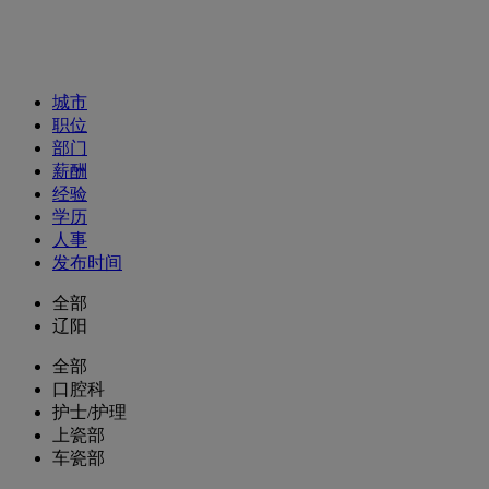
招聘职位
城市
职位
部门
薪酬
经验
学历
人事
发布时间
全部
辽阳
全部
口腔科
护士/护理
上瓷部
车瓷部