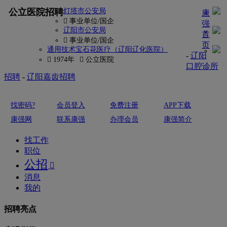
更多
公立医院招聘
灯塔市公安局
康
 事业单位/国企
强
辽阳市公安局
首
 事业单位/国企
页
通用技术宝石花医疗（辽阳辽化医院）
-
辽阳
 1974年
 公立医院
口腔诊所
招聘
-
辽阳嘉齿招聘
找密码?
会员登入
免费注册
APP下载
康强网
联系康强
办理会员
康强简介
找工作
职位
公招

消息
我的
招聘亮点