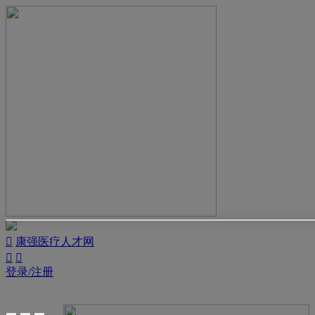

康强医疗人才网


登录/注册