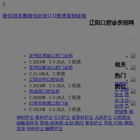

Q Q
微信朋友圈
微信好友
微博
复制链接
辽阳口腔诊所招聘
更多 
宏伟区周扬口腔门诊部
 2021年
 1-20人
 民营
相关
宏伟区解冰口腔门诊部
 21-100人
 民营
热门
辽阳沿钧口腔诊所
体检护
岗位
 2024年
 1-20人
 民营
士
正畸
郭成雨口腔诊所
医生
院
 2020年
 1-20人
 民营
长/主任/
灯塔市植雅口腔门诊
经理
口
 2021年
 1-20人
 民营
腔销售
精
神科护士
眼科护士
ICU护士
皮肤科护士
儿科护士
口腔医生
核酸采样员
营销-咨询师-企划-顾问
整形护士
导医-行政-网络-
宣传
外科护士/麻醉护士