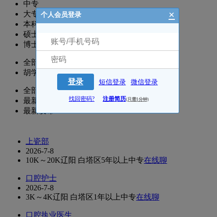
中专
×
大专
个人会员登录
本科
硕士
博士
全部
胡学峰(口腔医师)
登录
短信登录
微信登录
全部
找回密码?
注册简历
最新更新
(只需1分钟)
最新发布
上瓷部
2026-7-8
10K～20K
辽阳 白塔区
5年以上
中专
在线聊
口腔护士
2026-7-8
3K～4K
辽阳 白塔区
1年以上
中专
在线聊
口腔执业医生