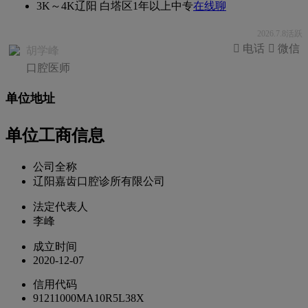
3K～4K
辽阳 白塔区
1年以上
中专
在线聊
2026.7.8活跃
 电话
 微信
胡学峰
口腔医师
单位地址
单位工商信息
公司全称
辽阳嘉齿口腔诊所有限公司
法定代表人
李峰
成立时间
2020-12-07
信用代码
91211000MA10R5L38X