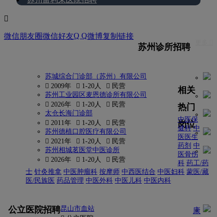

Q Q
微信朋友圈
微信好友
微博
复制链接
更多 
苏州诊所招聘
苏城综合门诊部（苏州）有限公司
 2009年
 1-20人
 民营
相关
苏州工业园区麦恩德诊所有限公司
 2026年
 1-20人
 民营
热门
太仓长海门诊部
中医保
岗位
 2011年
 1-20人
 民营
健科
中
苏州德植口腔医疗有限公司
医医生
 2021年
 1-20人
 民营
药剂
中
苏州相城茗医堂中医诊所
医骨伤
 2026年
 1-20人
 民营
科
药工/药
士
针灸推拿
中医肿瘤科
按摩师
中西医结合
中医妇科
蒙医/藏
医/民族医
药品管理
中医外科
中医儿科
中医内科
更多
公立医院招聘
昆山市血站
康