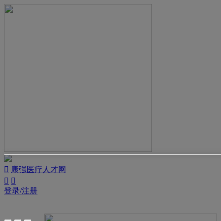

康强医疗人才网


登录/注册