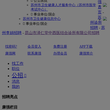
 公立医院
强
苏州市卫生健康人才服务中心（苏州市医学
首
考试中心）
页
-
 事业单位/国企
苏
苏州市卫生健康信息中心
州诊所
 事业单位/国企
招聘
-
苏
州李娟招聘
-
昆山市泽仁堂中西医结合诊所有限公司招聘
找密码?
会员登入
免费注册
APP下载
康强网
联系康强
办理会员
康强简介
找工作
职位
公招

消息
我的
招聘亮点
康强栏目