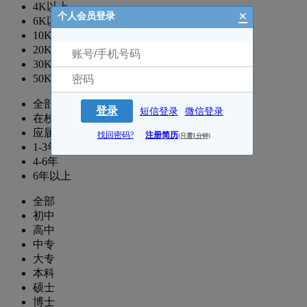
4K以上
×
个人会员登录
6K以上
10K以上
20K以上
30K以上
50K以上
全部
登录
短信登录
微信登录
在校生
应届生
找回密码?
注册简历
(只需1分钟)
1-3年
4-6年
6年以上
全部
初中
高中
中专
大专
本科
硕士
博士