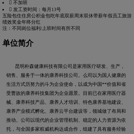
 不加班
 发工资时间：每月13号
五险
包住
住房公积金
包吃
年底双薪
周末双休
带薪年假
员工旅游
绩效奖金
年终分红
注：不同岗位福利/上班时间有所不同
单位简介
昆明朴森健康科技有限公司是家用医疗研发、生产，
销售、服务于一体的康养科技公司。么司以为国人健康的
生活方式历努力的斗为企业使命，以成为中国**价值和省
受曹故的康养科技集团为企业愿景。目前已在家用医疗器
械、康养科技产品、康养人才培训、特色康养基地建设、
康养产业模式孵化、康养云平台建设等，领城做了布局和
推动。公司以现代的企业管理机制、稳定的人力资源为依
托，与全国多家权威机构达成合作，组建了具有服务经验