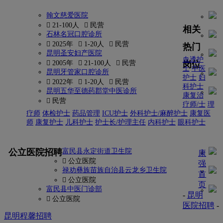
翰文慈爱医院
 21-100人
 民营
相关
石林名冠口腔诊所
 2025年
 1-20人
 民营
热门
昆明圣安妇产医院
血透护
岗位
 2005年
 21-100人
 民营
士
中医
昆明牙管家口腔诊所
护士
妇
 2022年
 1-20人
 民营
科护士
昆明五华至德药郡堂中医诊所
康复治
 民营
疗师/士
理
疗师
体检护士
药品管理
ICU护士
外科护士/麻醉护士
康复医
师
康复护士
儿科护士
护士长/护理主任
内科护士
眼科护士
更多
公立医院招聘
富民县永定街道卫生院
康
 公立医院
强
禄劝彝族苗族自治县云龙乡卫生院
首
 公立医院
页
富民县中医门诊部
-
昆明
 公立医院
医院招聘
-
昆明程馨招聘