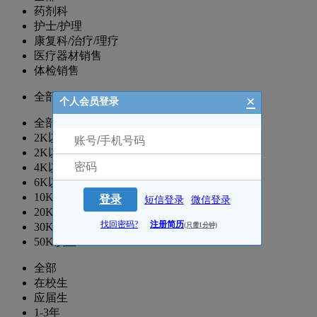
药剂科
护士/护理
康复科/治疗/理疗
医疗器材销售
体检销售
全部
×
个人会员登录
全部
2K以下
2K以上
4K以上
6K以上
10K以上
登录
短信登录
微信登录
20K以上
找回密码?
注册简历
30K以上
(只需1分钟)
50K以上
全部
在校生
应届生
1-3年