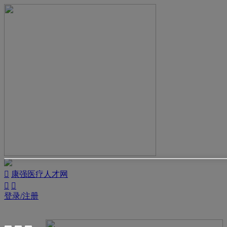

康强医疗人才网


登录/注册