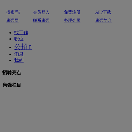
找密码?
会员登入
免费注册
APP下载
康强网
联系康强
办理会员
康强简介
找工作
职位
公招

消息
我的
招聘亮点
康强栏目