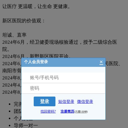
让医疗 更温暖，让生命 更健康。
新区医院的价值观：
坦诚、直率
2024年6月，经卫健委现场核验通过，授予二级综合医
院。
2024年6月，新野新区医院开诊。
×
个人会员登录
2024年6月，与南阳市中心医院、南阳市第 一人民医院、
南阳市骨科医院签订了医联体单位。
2024年8月，医保正式接入。
2024年4月，获得 国家二级综合医院 评定
2024年8月，获得 医保授予权限
登录
短信登录
微信登录
完善的晋升机制
团队奖金
找回密码?
注册简历
(只需1分钟)
个人奖金
导师一对一