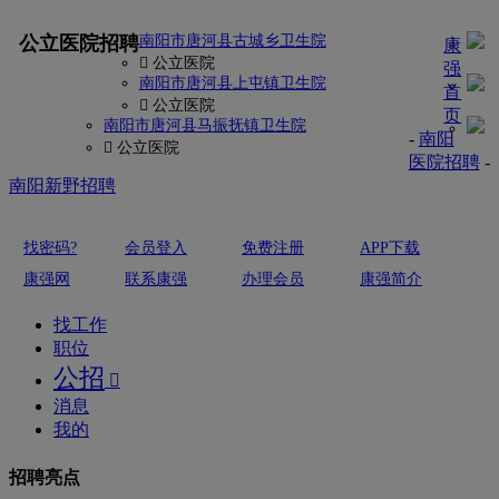
更多
公立医院招聘
南阳市唐河县古城乡卫生院
康
 公立医院
强
南阳市唐河县上屯镇卫生院
首
 公立医院
页
南阳市唐河县马振抚镇卫生院
-
南阳
 公立医院
医院招聘
-
南阳新野招聘
找密码?
会员登入
免费注册
APP下载
康强网
联系康强
办理会员
康强简介
找工作
职位
公招

消息
我的
招聘亮点