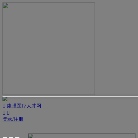

康强医疗人才网


登录/注册