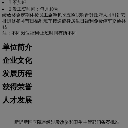
 不加班
 发工资时间：每月10号
绩效奖金
定期体检
员工旅游
包吃
五险
职称晋升
政府人才引进
安
排进修
餐补
节日福利
班车接送
健身房
生日福利
免费停车
交通补
贴
注：不同岗位福利/上班时间有所不同
单位简介
企业文化
发展历程
获得荣誉
人才发展
新野新区医院是经过发改委和卫生主管部门备案批准