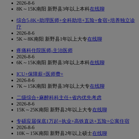
2026-8-6
8K～15K
南阳 新野县
3年以上
本科
在线聊
综合5-8K+助理医师+全科助培+五险+食宿+培养独立诊
疗
2026-8-6
5K～8K
南阳 新野县
1年以上
大专
在线聊
疼痛科住院医师-主治医师
2026-8-6
6K～15K
南阳 新野县
3年以上
本科
在线聊
ICU+保障薪+医师费+
2026-8-6
7K～15K
南阳 新野县
3年以上
大专
在线聊
二级综合+麻醉科科主任+省内优先考虑
2026-8-6
15K～25K
南阳 新野县
2年以上
大专
在线聊
专硕应届保底1万起+执业+高铁直达+五险+公寓住宿
2026-8-6
10K～15K
南阳 新野县
2年以上
硕士
在线聊