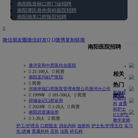
南阳陈发丽口腔门诊招聘
南阳谭氏骨伤骨科医院招聘
南阳德美口腔医院招聘

Q Q
微信朋友圈
微信好友
微博
复制链接
更多 
南阳医院招聘
唐河安和中西医结合医院
 21-100人
 民营
相关
南阳圣玛妇产医院
 民营
热门
河南华瑞口腔医院管理有限公司唐河分公司
影像科
岗位
 1999年
 101-500人
 民营
呼吸内
宛城金记口腔诊所
科
皮肤
 2024年
 1-20人
 民营
科护士
南阳武君康诊所
ICU护士
 1-20人
 民营
教学老师
护工/护理员
口腔医生
消化内科
放射科
护士长/护理主任
实习
生/进修
普通外科
店长
法医
碎石科