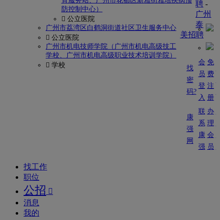
育服务站、广州市花都区新雅街雅瑶疾病预
聘
-
防控制中心）
广州
 公立医院
泰
广州市荔湾区白鹤洞街道社区卫生服务中心
美招聘
 公立医院
广州市机电技师学院（广州市机电高级技工
学校、广州市机电高级职业技术培训学院）
会
免
 学校
找
员
费
密
登
注
码?
入
册
联
办
康
系
理
强
康
会
网
强
员
找工作
职位
公招

消息
我的