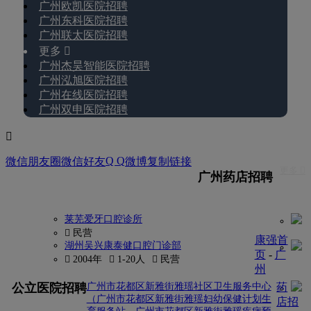
广州欧凯医院招聘
广州东科医院招聘
广州联太医院招聘
更多 
广州杰昊智能医院招聘
广州泓旭医院招聘
广州在线医院招聘
广州双申医院招聘

Q Q
微信朋友圈
微信好友
微博
复制链接
更多 
广州药店招聘
莱芜爱牙口腔诊所
 民营
康强首
湖州吴兴康泰健口腔门诊部
页
-
广
 2004年
 1-20人
 民营
州
更多
公立医院招聘
广州市花都区新雅街雅瑶社区卫生服务中心
药
（广州市花都区新雅街雅瑶妇幼保健计划生
店招