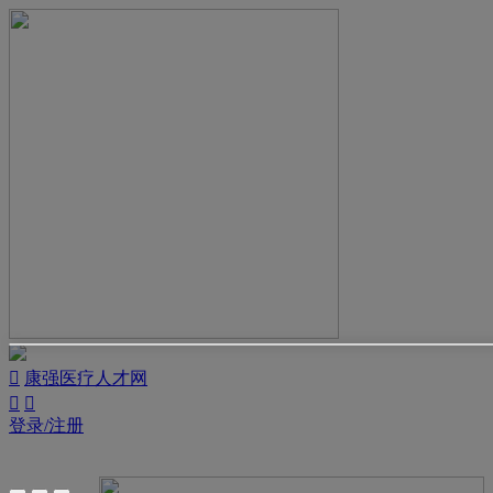

康强医疗人才网


登录/注册