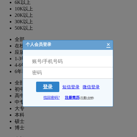
6K以上
10K以上
20K以上
30K以上
50K以上
全部
×
个人会员登录
在校生
应届生
1-3年
4-6年
6年以上
全部
登录
短信登录
微信登录
初中
高中
找回密码?
注册简历
(只需1分钟)
中专
大专
本科
硕士
博士