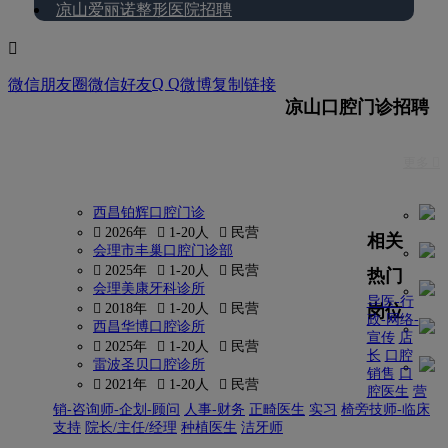
凉山爱丽诺整形医院招聘

Q Q
微信朋友圈
微信好友
微博
复制链接
凉山口腔门诊招聘
更多 
西昌铂辉口腔门诊
 2026年
 1-20人
 民营
相关
会理市丰巢口腔门诊部
 2025年
 1-20人
 民营
热门
会理美康牙科诊所
导医-行
岗位
 2018年
 1-20人
 民营
政-网络-
西昌华博口腔诊所
宣传
店
 2025年
 1-20人
 民营
长
口腔
雷波圣贝口腔诊所
销售
口
 2021年
 1-20人
 民营
腔医生
营
销-咨询师-企划-顾问
人事-财务
正畸医生
实习
椅旁技师-临床
支持
院长/主任/经理
种植医生
洁牙师