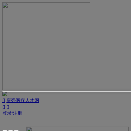

康强医疗人才网


登录/注册