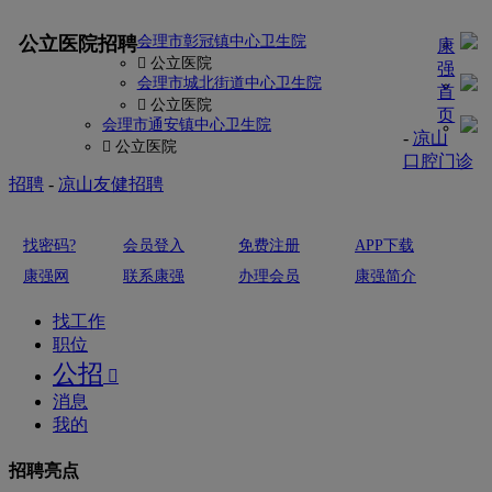
更多
公立医院招聘
会理市彰冠镇中心卫生院
康
 公立医院
强
会理市城北街道中心卫生院
首
 公立医院
页
会理市通安镇中心卫生院
-
凉山
 公立医院
口腔门诊
招聘
-
凉山友健招聘
找密码?
会员登入
免费注册
APP下载
康强网
联系康强
办理会员
康强简介
找工作
职位
公招

消息
我的
招聘亮点