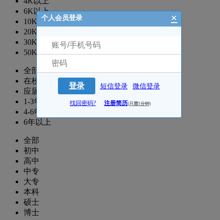
4K以上
6K以上
×
个人会员登录
10K以上
20K以上
30K以上
50K以上
全部
在校生
登录
短信登录
微信登录
应届生
1-3年
找回密码?
注册简历
(只需1分钟)
4-6年
6年以上
全部
初中
高中
中专
大专
本科
硕士
博士