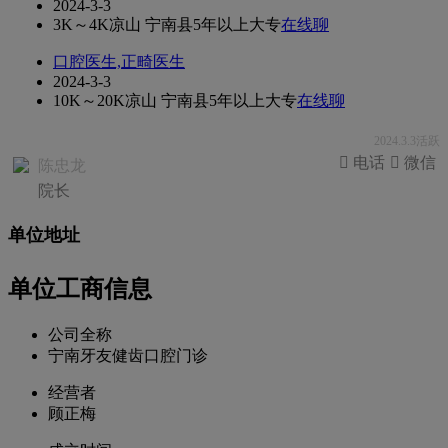
2024-3-3
3K～4K
凉山 宁南县
5年以上
大专
在线聊
口腔医生,正畸医生
2024-3-3
10K～20K
凉山 宁南县
5年以上
大专
在线聊
2024.3.3活跃
 电话
 微信
陈忠龙
院长
单位地址
单位工商信息
公司全称
宁南牙友健齿口腔门诊
经营者
顾正梅