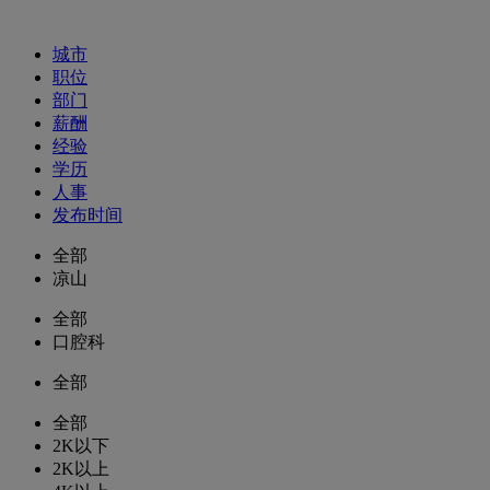
招聘职位
城市
职位
部门
薪酬
经验
学历
人事
发布时间
全部
凉山
全部
口腔科
全部
全部
2K以下
2K以上