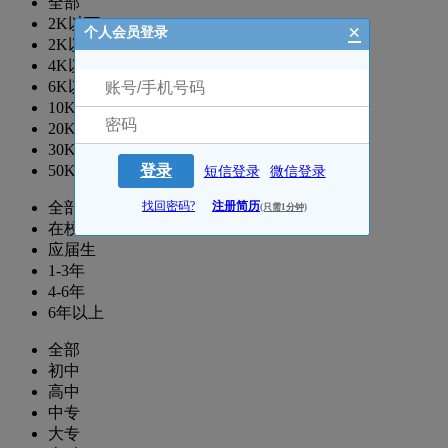
全部
2K以下
×
个人会员登录
2K以上
4K以上
6K以上
10K以上
20K以上
30K以上
登录
50K以上
短信登录
微信登录
找回密码?
注册简历
全部
(只需1分钟)
在校生
应届生
1-3年
4-6年
6年以上
全部
初中
高中
中专
大专