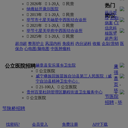
 2026年
 1-20人
 民营
热门
纳雍姑开康尔医院
药品管
岗位
 2013年
 1-20人
 民营
理
后勤/
毕节市七星关融星中西医结合诊所
病案
CT
 2021年
 1-20人
 民营
信息科
毕节七星关毕愈中西医结合诊所
核医学
 2025年
 1-20人
 民营
超声/彩
超/B超
整形护士
风湿内科
免疫科
内分泌科
收银
企划/营销
医
保办
心电图/脑电图
中医肿瘤科
更多
公立医院招聘
赫章县安乐溪乡卫生院
康
 公立医院
强
威宁彝族回族苗族自治县第三人民医院（威
首
宁自治县精神卫生中心）
页
-
 21-100人
 公立医院
毕
贵州百里杜鹃管理区鹏程街道卫生服务中心
节医院
 公立医院
招聘
-
毕
节陕桥招聘
找密码?
会员登入
免费注册
APP下载