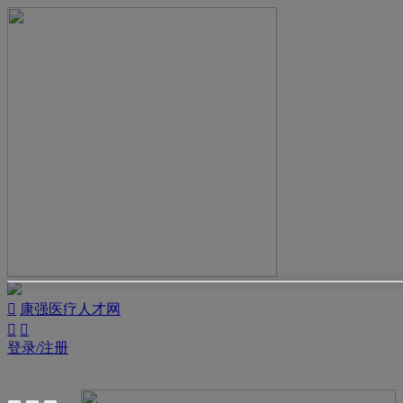

康强医疗人才网


登录/注册