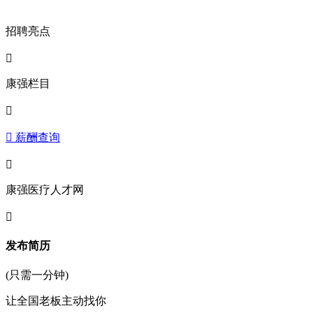
招聘亮点

康强栏目

 薪酬查询

康强医疗人才网

发布简历
(只需一分钟)
让全国老板主动找你