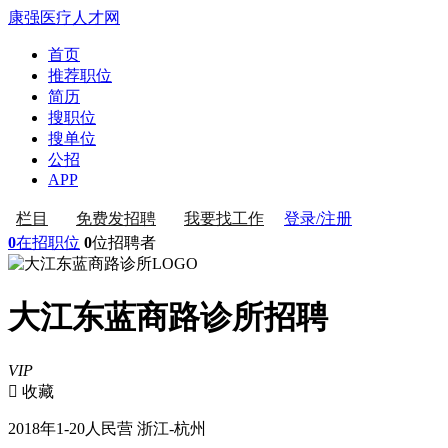
康强医疗人才网
首页
推荐职位
简历
搜职位
搜单位
公招
APP
登录/注册
栏目
免费发招聘
我要找工作
0
在招职位
0
位招聘者
大江东蓝商路诊所招聘
VIP
 收藏
2018年
1-20人
民营
浙江-杭州