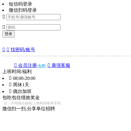
短信码登录
微信扫码登录


登录


找密码/账号
 会员注册
 康强客服
(免费)
上班时间/福利
 08:00-20:00
 周休1天
 偶尔加班
包吃
包住
绩效奖金
注：不同岗位福利/上班时间有所不同
微信扫一扫,分享单位招聘