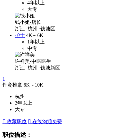
4年以上
大专
钱小姐·店长
浙江
·杭州
·钱塘区
护士
4K～6K
1年以上
中专
许祥美·中医医生
浙江
·杭州
·钱塘新区
1
针灸推拿
6K～10K
杭州
3年以上
大专
 收藏职位
 在线沟通
免费
职位描述：