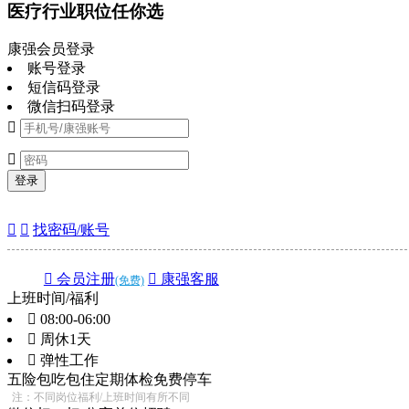
医疗行业职位任你选
康强会员登录
账号登录
短信码登录
微信扫码登录


登录


找密码/账号
 会员注册
 康强客服
(免费)
上班时间/福利
 08:00-06:00
 周休1天
 弹性工作
五险
包吃
包住
定期体检
免费停车
注：不同岗位福利/上班时间有所不同