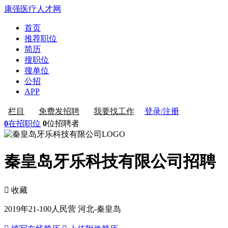
康强医疗人才网
首页
推荐职位
简历
搜职位
搜单位
公招
APP
登录/注册
栏目
免费发招聘
我要找工作
0
在招职位
0
位招聘者
秦皇岛牙乐科技有限公司招聘
 收藏
2019年
21-100人
民营
河北-秦皇岛