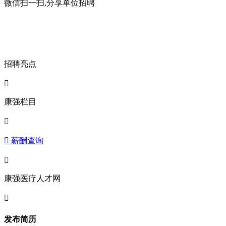
微信扫一扫,分享单位招聘
招聘亮点

康强栏目

 薪酬查询

康强医疗人才网

发布简历