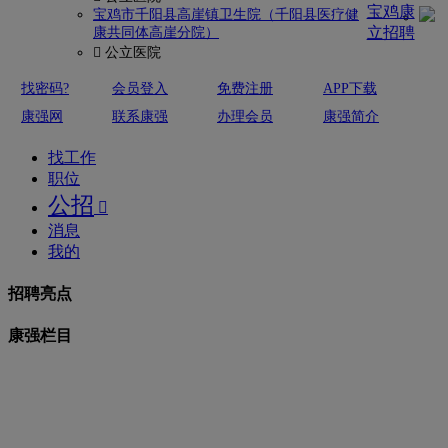
宝鸡康
宝鸡市千阳县高崖镇卫生院（千阳县医疗健
立招聘
康共同体高崖分院）
 公立医院
找密码?
会员登入
免费注册
APP下载
康强网
联系康强
办理会员
康强简介
找工作
职位
公招

消息
我的
招聘亮点
康强栏目