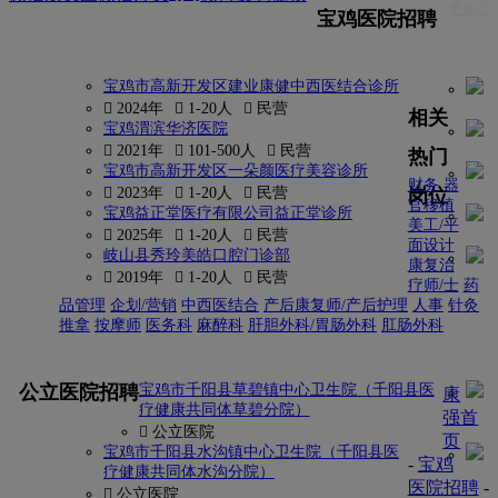
更多 
宝鸡医院招聘
宝鸡市高新开发区建业康健中西医结合诊所
 2024年
 1-20人
 民营
相关
宝鸡渭滨华济医院
 2021年
 101-500人
 民营
热门
宝鸡市高新开发区一朵颜医疗美容诊所
财务
器
岗位
 2023年
 1-20人
 民营
官移植
宝鸡益正堂医疗有限公司益正堂诊所
美工/平
 2025年
 1-20人
 民营
面设计
岐山县秀玲美皓口腔门诊部
康复治
 2019年
 1-20人
 民营
疗师/士
药
品管理
企划/营销
中西医结合
产后康复师/产后护理
人事
针灸
推拿
按摩师
医务科
麻醉科
肝胆外科/胃肠外科
肛肠外科
更多
公立医院招聘
宝鸡市千阳县草碧镇中心卫生院（千阳县医
康
疗健康共同体草碧分院）
强首
 公立医院
页
宝鸡市千阳县水沟镇中心卫生院（千阳县医
-
宝鸡
疗健康共同体水沟分院）
医院招聘
-
 公立医院