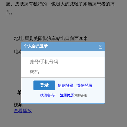
痛、皮肤病有独特的，也极大的减轻了疼痛病患者的痛
苦。
地址:眉县美阳街汽车站出口向西20米
×
个人会员登录
电话:**8966502823
登录
短信登录
微信登录
单位照片
找回密码?
注册简历
(只需1分钟)
视频
查看播放