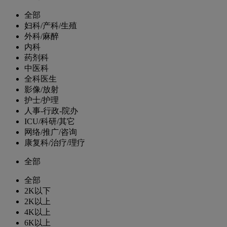
全部
妇科/产科/生殖
外科/麻醉
内科
药剂科
中医科
全科医生
影像/放射
护士/护理
人事-行政-院办
ICU/科研/其它
网络/推广/咨询
康复科/治疗/理疗
全部
全部
2K以下
2K以上
4K以上
6K以上