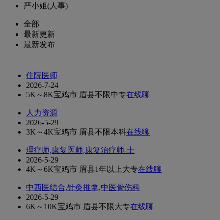
严小姐(人事)
全部
最新更新
最新发布
住院医师
2026-7-24
5K～8K
宝鸡市 眉县
不限
中专
在线聊
人力资源
2026-5-29
3K～4K
宝鸡市 眉县
不限
本科
在线聊
理疗师,康复医师,康复治疗师-士
2026-5-29
4K～6K
宝鸡市 眉县
1年以上
大专
在线聊
中西医结合,针灸推拿,中医骨伤科
2026-5-29
6K～10K
宝鸡市 眉县
不限
大专
在线聊