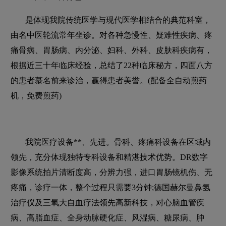
是体现我院传统医学与现代医学相结合的典范科室，
由名中医轮流常年坐诊。对各种急慢性、疑难性疾病、疼
痛骨病、胃肠病、内分泌、妇科、外科、皮肤科疾病有，
根据近三十年临床经验，总结了22种临床秘方，四面八方
的患者慕名前来诊治，赢得患者美誉。(配备全自动煎药
机，免费煎药)
我院医疗设备**、先进。骨科、疼痛科设备在区域内
领先，充分体现独特专科设备和精湛技术优势。DR数字
影像系统拍片清断度高，分辨力强，进口胃肠镜机伤、无
疼痛，诊疗一体，整个过程只需要3分钟;德国赫尔曼鼻氢
治疗仪及三氧大自血疗法领先高新科技，对心脑血管疾
病、高脂血症、全身动脉硬化症、风湿病、糖尿病、肿