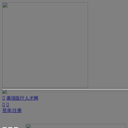

康强医疗人才网


登录/注册