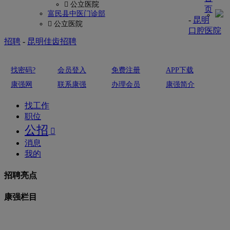
 公立医院
页
富民县中医门诊部
-
昆明
 公立医院
口腔医院
招聘
-
昆明佳齿招聘
找密码?
会员登入
免费注册
APP下载
康强网
联系康强
办理会员
康强简介
找工作
职位
公招

消息
我的
招聘亮点
康强栏目