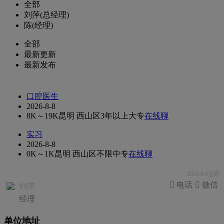
全部
刘萍(总经理)
陈(经理)
全部
最新更新
最新发布
口腔医生
2026-8-8
8K～19K
昆明 西山区
3年以上
大专
在线聊
实习
2026-8-8
0K～1K
昆明 西山区
不限
中专
在线聊
2026.8.8活跃
 电话
 微信
刘萍
经理
单位地址