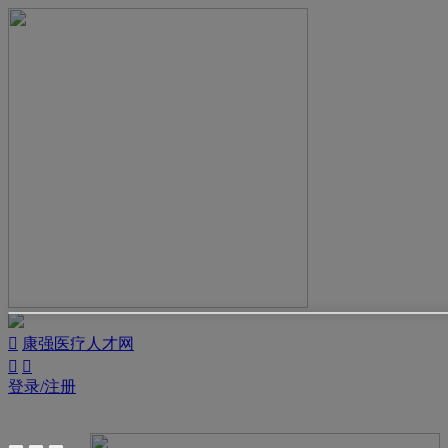

康强医疗人才网


登录/注册