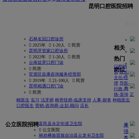
昆明口腔医院招聘
更多 
石林名冠口腔诊所
 2025年
 1-20人
 民营
相关
昆明牙管家口腔诊所
 2022年
 1-20人
 民营
热门
云南益芽口腔门诊
口腔销
岗位
 民营
售
院长/
官渡区齿康咨询服务经营部
主任/经
 2019年
 21-100人
 民营
理
导医-
昆明相遇口腔门诊
行政-网
 民营
络-宣传
正
畸医生
实习
洁牙师
椅旁技师-临床支持
人事-财务
种植医生
口腔医生
营销-咨询师-企划-顾问
店长
更多
公立医院招聘
富民县永定街道卫生院
康
 公立医院
强
禄劝彝族苗族自治县云龙乡卫生院
首