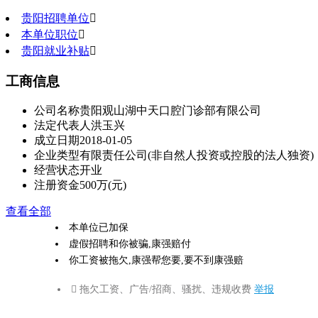
贵阳招聘单位

本单位职位

贵阳就业补贴

工商信息
公司名称
贵阳观山湖中天口腔门诊部有限公司
法定代表人
洪玉兴
成立日期
2018-01-05
企业类型
有限责任公司(非自然人投资或控股的法人独资)
经营状态
开业
注册资金
500万(元)
查看全部
本单位已加保
虚假招聘和你被骗,康强赔付
你工资被拖欠,康强帮您要,要不到康强赔
 拖欠工资、广告/招商、骚扰、违规收费
举报