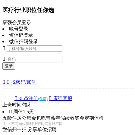
医疗行业职位任你选
康强会员登录
账号登录
短信码登录
微信扫码登录


登录


找密码/账号
 会员注册
 康强客服
(免费)
上班时间/福利
 周休1.5天
五险
住房公积金
包吃
带薪年假
绩效奖金
定期体检
注：不同岗位福利/上班时间有所不同
微信扫一扫,分享单位招聘