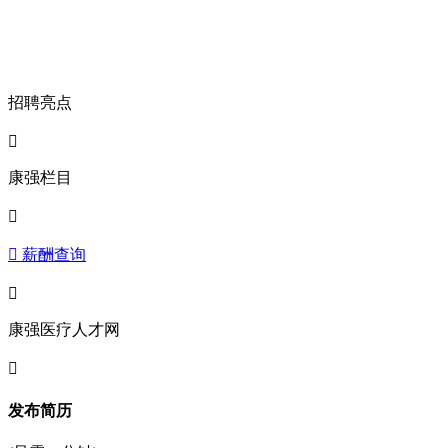
招聘亮点

康强栏目

 薪酬查询

康强医疗人才网

发布简历