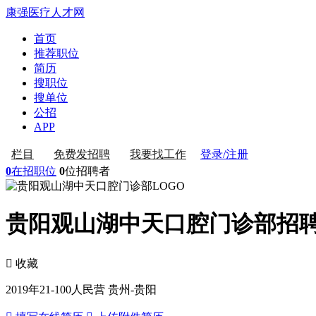
康强医疗人才网
首页
推荐职位
简历
搜职位
搜单位
公招
APP
登录/注册
栏目
免费发招聘
我要找工作
0
在招职位
0
位招聘者
贵阳观山湖中天口腔门诊部招
 收藏
2019年
21-100人
民营
贵州-贵阳