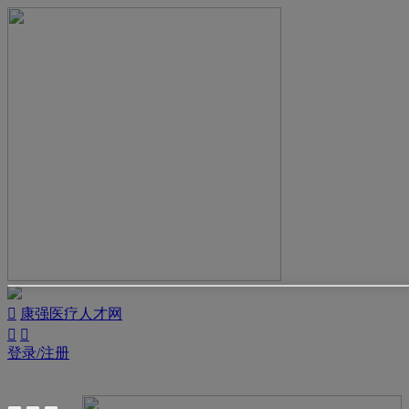

康强医疗人才网


登录/注册