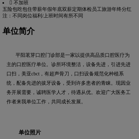
 不加班
五险
包吃
包住
带薪年假
年底双薪
定期体检
员工旅游
年终分红
注：不同岗位福利/上班时间有所不同
单位简介
平阳茗芽口腔门诊部是一家以提供高品质口腔医疗为
主的口腔医疗单位。诊所环境整洁，设备先进，引进先进
口扫，美亚cbct，有超声骨刀，口扫设备规范化种植系
统，配备先进的拔牙设备，受到许多患者的青睐。现因业
务开展需要，诚聘医学人才，待遇从优。欢迎广大医务工
作者来我单位工作，共同成长发展。
单位照片