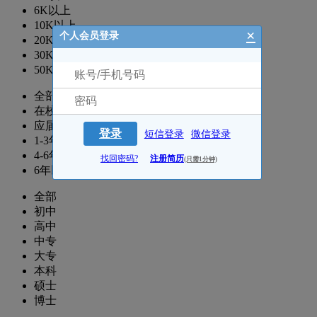
6K以上
10K以上
×
个人会员登录
20K以上
30K以上
50K以上
全部
在校生
应届生
登录
短信登录
微信登录
1-3年
4-6年
找回密码?
注册简历
(只需1分钟)
6年以上
全部
初中
高中
中专
大专
本科
硕士
博士