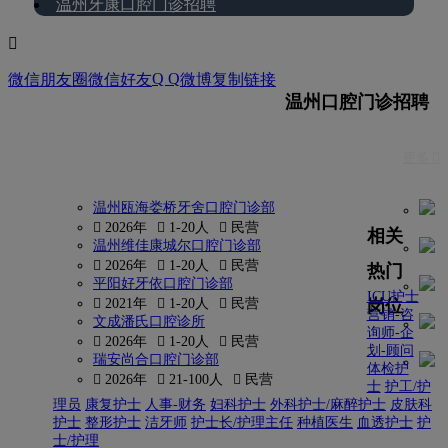
温州牙康口腔门诊招聘

Q Q
微信朋友圈
微信好友
微博
复制链接
温州口腔门诊招聘
更多 
温州瓯海娄桥牙舍口腔门诊部
 2026年
 1-20人
 民营
相关
温州维佳康城尔口腔门诊部
 2026年
 1-20人
 民营
热门
平阳好牙依口腔门诊部
ICU护士
岗位
 2021年
 1-20人
 民营
营销-咨
文成潘氏口腔诊所
询师-企
 2026年
 1-20人
 民营
划-顾问
瑞安尚合口腔门诊部
体检护
 2026年
 21-100人
 民营
士
护工/护
理员
康复护士
人事-财务
妇科护士
外科护士/麻醉护士
皮肤科
护士
整形护士
洁牙师
护士长/护理主任
种植医生
血透护士
护
士/护理