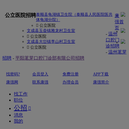
更多
公立医院招聘
泰顺县龟湖镇卫生院（泰顺县人民医院医共
康
体龟湖分院）
强首
 公立医院
页
文成县玉壶镇雅龙村卫生室
-
温州
 公立医院
口腔门
文成县大峃镇李山村卫生室
诊招聘
 公立医院
-
温州茗芽
招聘
-
平阳茗芽口腔门诊部有限公司招聘
找密码?
会员登入
免费注册
APP下载
康强网
联系康强
办理会员
康强简介
找工作
职位
公招

消息
我的