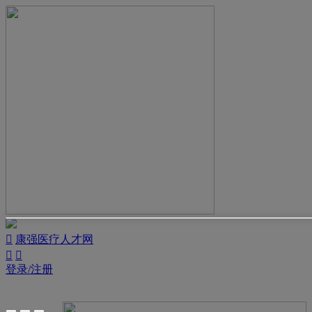

康强医疗人才网


登录/注册