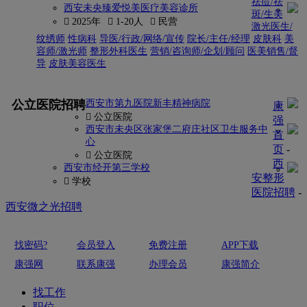
祛痘/祛
西安未央臻爱悦美医疗美容诊所
斑/生美
 2025年
 1-20人
 民营
激光医生/
纹绣师
性病科
导医/行政/网络/宣传
院长/主任/经理
皮肤科
美
容师/激光师
整形外科医生
营销/咨询师/企划/顾问
医美销售/督
导
皮肤美容医生
更多
公立医院招聘
西安市第九医院新丰精神病院
康
 公立医院
强
西安市未央区张家堡二府庄社区卫生服务中
首
心
页
-
 公立医院
西
西安市经开第三学校
安整形
 学校
医院招聘
-
西安微之光招聘
找密码?
会员登入
免费注册
APP下载
康强网
联系康强
办理会员
康强简介
找工作
职位