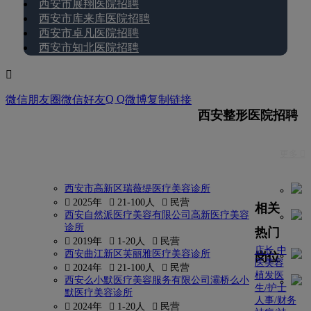
西安市展翔医院招聘
西安市库来库医院招聘
西安市卓凡医院招聘
西安市知北医院招聘

Q Q
微信朋友圈
微信好友
微博
复制链接
西安整形医院招聘
更多 
西安市高新区瑞薇缇医疗美容诊所
 2025年
 21-100人
 民营
相关
西安自然派医疗美容有限公司高新医疗美容
诊所
热门
 2019年
 1-20人
 民营
店长
中
西安曲江新区芙丽雅医疗美容诊所
岗位
医美容
 2024年
 21-100人
 民营
植发医
西安么小默医疗美容服务有限公司灞桥么小
生/护士
默医疗美容诊所
人事/财务
 2024年
 1-20人
 民营