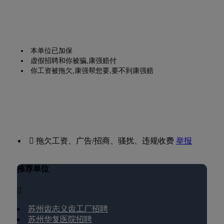
本单位已加保
虚假招聘和你被骗,康强赔付
你工资被拖欠,康强帮您要,要不到康强赔
 拖欠工资、广告/招商、骚扰、违规收费
举报
推荐单位

苏州齿志义齿工厂招聘
苏州华复医院招聘