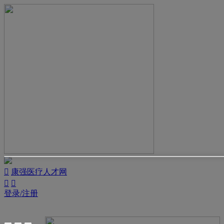

康强医疗人才网


登录/注册