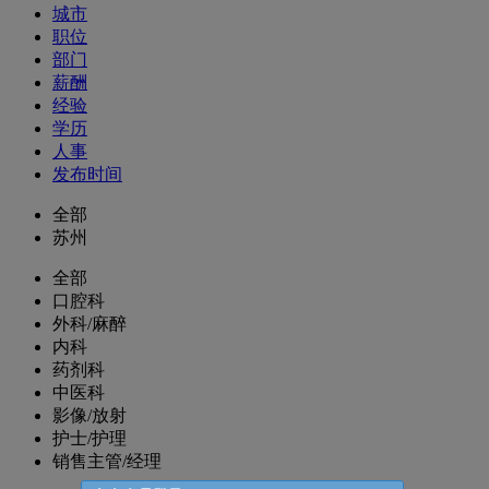
城市
职位
部门
薪酬
经验
学历
人事
发布时间
全部
苏州
全部
口腔科
外科/麻醉
内科
药剂科
中医科
影像/放射
护士/护理
销售主管/经理