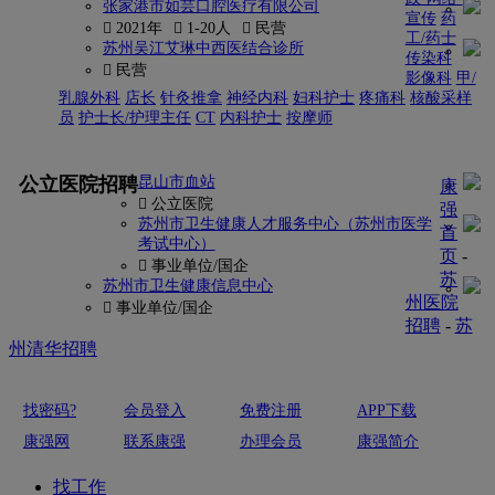
张家港市如芸口腔医疗有限公司
宣传
药
 2021年
 1-20人
 民营
工/药士
苏州吴江艾琳中西医结合诊所
传染科
 民营
影像科
甲/
乳腺外科
店长
针灸推拿
神经内科
妇科护士
疼痛科
核酸采样
员
护士长/护理主任
CT
内科护士
按摩师
更多
公立医院招聘
昆山市血站
康
 公立医院
强
苏州市卫生健康人才服务中心（苏州市医学
首
考试中心）
页
-
 事业单位/国企
苏
苏州市卫生健康信息中心
州医院
 事业单位/国企
招聘
-
苏
州清华招聘
找密码?
会员登入
免费注册
APP下载
康强网
联系康强
办理会员
康强简介
找工作