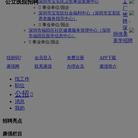
公立医院招聘
深圳市宝安区卫生事业发展中心
工
 事业单位/国企
厂
深圳市宝安区社会福利中心（深圳市宝安区
招
养老服务指导中心）
聘
-
 事业单位/国企
深
深圳市福田区社区健康服务管理中心（深圳
圳优美
市福田区医学信息中心）
美学招聘
 事业单位/国企
找密码?
会员登入
免费注册
APP下载
康强网
联系康强
办理会员
康强简介
找工作
职位
公招

消息
我的
招聘亮点
康强栏目