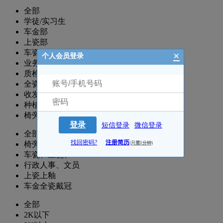
全部
学徒/实习生
车金部
上瓷部
车瓷部
×
个人会员登录
业务/代理/电销
质检/采购
全瓷/精密附件/3D打印
收发部/行政/人事/文员/翻译
种植部
椅旁技师/临床支持
登录
短信登录
微信登录
全部
找回密码?
注册简历
椅旁技师
(只需1分钟)
车瓷、上瓷、CAD
行政人事、文员
上瓷上釉
车金全瓷戴冠
全部
2K以下