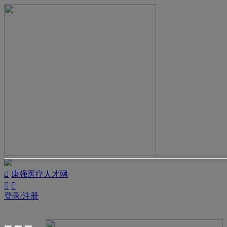

康强医疗人才网


登录/注册