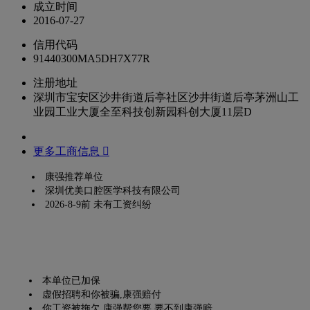
成立时间
2016-07-27
信用代码
91440300MA5DH7X77R
注册地址
深圳市宝安区沙井街道后亭社区沙井街道后亭茅洲山工
业园工业大厦全至科技创新园科创大厦11层D
更多工商信息 
康强推荐单位
深圳优美口腔医学科技有限公司
2026-8-9前 未有工资纠纷
本单位已加保
虚假招聘和你被骗,康强赔付
你工资被拖欠,康强帮您要,要不到康强赔