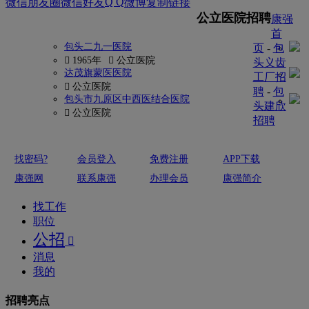
Q Q
微信朋友圈
微信好友
微博
复制链接
更多
公立医院招聘
康强
首
包头二九一医院
页
-
包
 1965年
 公立医院
头义齿
达茂旗蒙医医院
工厂招
 公立医院
聘
-
包
包头市九原区中西医结合医院
头建欣
 公立医院
招聘
找密码?
会员登入
免费注册
APP下载
康强网
联系康强
办理会员
康强简介
找工作
职位
公招

消息
我的
招聘亮点