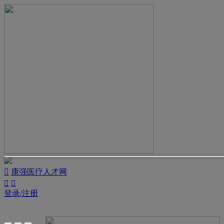

康强医疗人才网


登录/注册