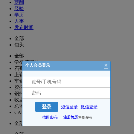
薪酬
经验
学历
人事
发布时间
全部
包头
全部
学徒/实习生
×
个人会员登录
石膏部/模型设计
上瓷部
车瓷部
胶托/排牙/正畸
钢托部/电脑设计钢托
收发部/行政/人事/文员/翻译
总监/全套
登录
短信登录
微信登录
CAD/CAM/数控
找回密码?
注册简历
(只需1分钟)
全部