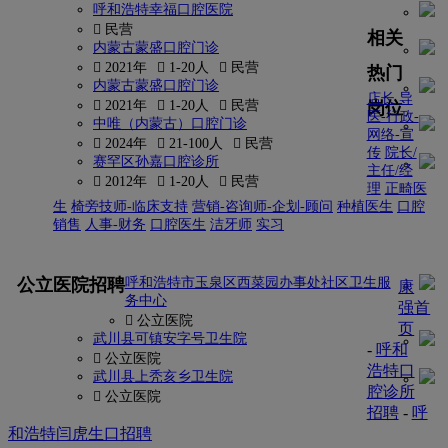
呼和浩特幸福口腔医院
 民营
相关
内蒙古蒙盛口腔门诊
 2021年
 1-20人
 民营
热门
内蒙古蒙盛口腔门诊
店长
导
岗位
 2021年
 1-20人
 民营
医-行政-
中唯（内蒙古）口腔门诊
网络-宣
 2024年
 21-100人
 民营
传
院长/
赛罕区孙嘉口腔诊所
主任/经
 2012年
 1-20人
 民营
理
正畸医
生
椅旁技师-临床支持
营销-咨询师-企划-顾问
种植医生
口腔
销售
人事-财务
口腔医生
洁牙师
实习
更多
公立医院招聘
呼和浩特市玉泉区西菜园办事处社区卫生服
康
务中心
强首
 公立医院
页
武川县可镇安字号卫生院
-
呼和
 公立医院
浩特口
武川县上秃亥乡卫生院
腔诊所
 公立医院
招聘
-
呼
和浩特闫虎生口招聘