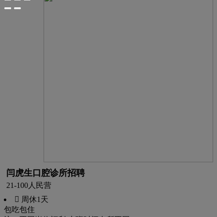
闫虎生口腔诊所招聘
21-100人
民营
 周休1天
包吃
包住