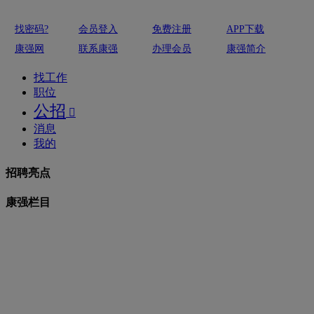
找密码?
会员登入
免费注册
APP下载
康强网
联系康强
办理会员
康强简介
找工作
职位
公招

消息
我的
招聘亮点
康强栏目