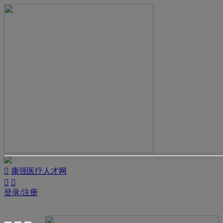

康强医疗人才网


登录/注册