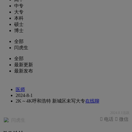
中专
大专
本科
硕士
博士
全部
闫虎生
全部
最新更新
最新发布
医师
2024-8-1
2K～4K
呼和浩特 新城区
未写
大专
在线聊
2024.8.1活跃
 电话
 微信
闫虎生