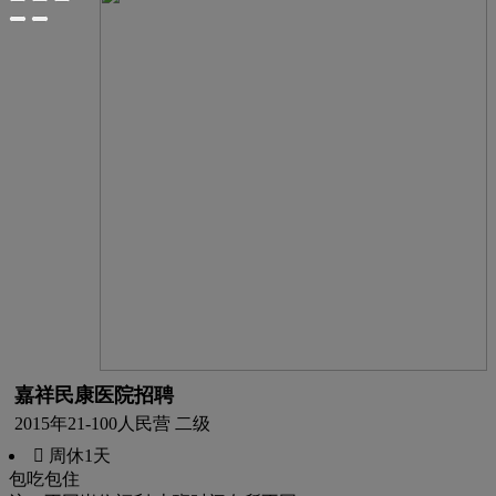
嘉祥民康医院招聘
2015年
21-100人
民营 二级
 周休1天
包吃
包住