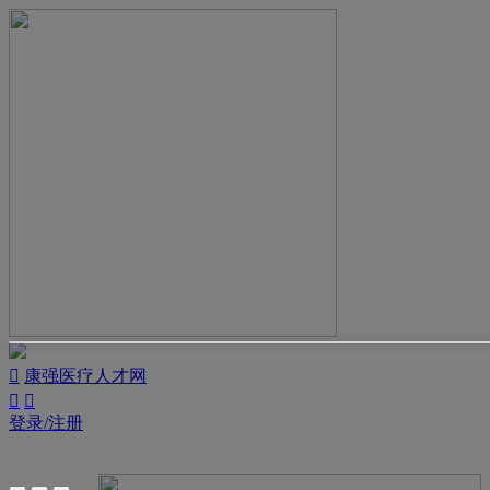

康强医疗人才网


登录/注册