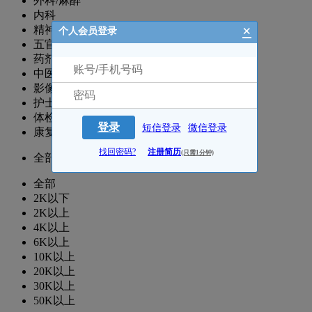
外科/麻醉
内科
×
精神科
个人会员登录
五官/眼科
药剂科
中医科
影像/放射
护士/护理
体检/检验/病理
登录
短信登录
微信登录
康复科/治疗/理疗
找回密码?
注册简历
(只需1分钟)
全部
全部
2K以下
2K以上
4K以上
6K以上
10K以上
20K以上
30K以上
50K以上