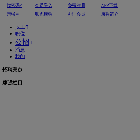
找密码?
会员登入
免费注册
APP下载
康强网
联系康强
办理会员
康强简介
找工作
职位
公招

消息
我的
招聘亮点
康强栏目