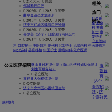
 21-100人
 民营
相关
邹城雅辰口腔
 2026年
 1-20人
 民营
热门
曲阜金茂圣之源诊所
针灸推
岗位
 2015年
 1-20人
 民营
拿
影像
济宁市任城区魏丽口腔诊所
科
整形
 2018年
 1-20人
 民营
护士
康
齐尔美（济宁）口腔医疗有限公司
复护士
 2021年
 1-20人
 民营
心血管内
科
口腔护士
中医妇科
烧伤科
ICU护士
风湿内科
中医肿瘤科
内分泌科
器官移植
中医护士
肿瘤内科/化疗医师
更多
公立医院招聘
微山县付村卫生院（微山县傅村妇幼保健计
康
划生育服务站）
强首
 公立医院
页
嘉祥县大张楼镇卫生院
-
济宁
 公立医院
医院招
济宁市兖州区小孟镇卫生院
聘
-
济
 公立医院
宁嘉祥民
康招聘