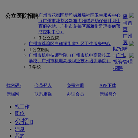
更多
公立医院招聘
广州市花都区新雅街雅瑶社区卫生服务中心
康
（广州市花都区新雅街雅瑶妇幼保健计划生
强首
育服务站、广州市花都区新雅街雅瑶疾病预
页
-
防控制中心）
广州
 公立医院
医
广州市荔湾区白鹤洞街道社区卫生服务中心
院招聘
 公立医院
-
广州
广州市机电技师学院（广州市机电高级技工
学校、广州市机电高级职业技术培训学院）
投资管理
 学校
招聘
找密码?
会员登入
免费注册
APP下载
康强网
联系康强
办理会员
康强简介
找工作
职位
公招

消息
我的