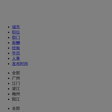
招聘职位
城市
职位
部门
薪酬
经验
学历
人事
发布时间
全部
广州
江门
湛江
梅州
阳江
全部