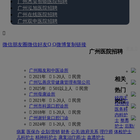
广州杰昊智能医院招聘
广州泓旭医院招聘
广州在线医院招聘
广州双申医院招聘

Q Q
微信朋友圈
微信好友
微博
复制链接
更多 
广州医院招聘
广州顺友和中医诊所
 2021年
 1-20人
 民营
相关
广州弘善庆堂健康管理有限公司
 2025年
 501以上人
 民营
热门
广州母康诊所
经营主
岗位
 2021年
 1-20人
 民营
任/经理
广州市科源口腔诊所
医务科
 2018年
 1-20人
 民营
内科护
广州谢轩泉口腔门诊
士
整形
 2024年
 1-20人
 民营
护士
后勤/
病案
医保办
企划/营销
财务
公关/政府关系
理疗师
体检护士
儿科护士
精神科护士
康复治疗师/士
血透护士