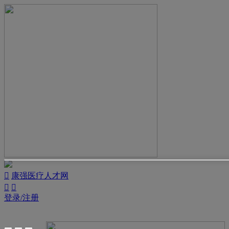

康强医疗人才网


登录/注册