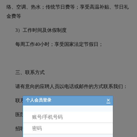
络、空调、热水；传统节日费等；享受高温补贴、节日礼
金费等
3）工作时间及休假制度
每周工作40小时；享受国家法定节假日；
三、联系方式
请有意向的应聘人员以电话或邮件的方式联系我们：
×
联系人：杨小姐
个人会员登录
医院上班时间：8:00~12:00,14:30~18:00
招聘邮箱：22556225@qq.com