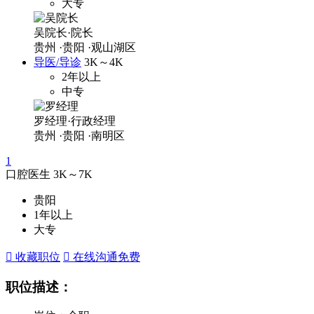
大专
吴院长·院长
贵州
·贵阳
·观山湖区
导医/导诊
3K～4K
2年以上
中专
罗经理·行政经理
贵州
·贵阳
·南明区
1
口腔医生
3K～7K
贵阳
1年以上
大专
 收藏职位
 在线沟通
免费
职位描述：