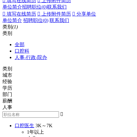
 填写在线简历
 上传附件简历
单位简介
招聘职位(
0
)
联系我们
 填写在线简历
 上传附件简历
 分享单位
单位简介
招聘职位(
0
)
联系我们
类别
(1)
类别
全部
口腔科
人事-行政-院办
类别
城市
经验
学历
部门
薪酬
人事

口腔医生
3K～7K
1年以上