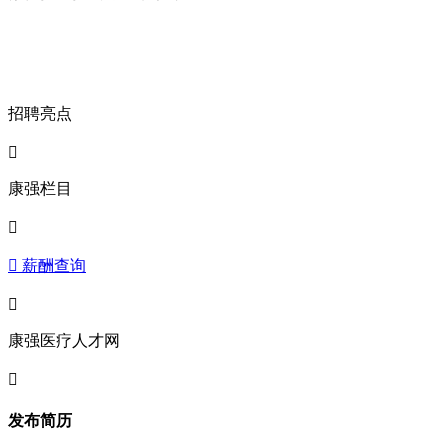
招聘亮点

康强栏目

 薪酬查询

康强医疗人才网

发布简历