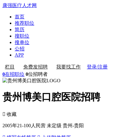
康强医疗人才网
首页
推荐职位
简历
搜职位
搜单位
公招
APP
登录/注册
栏目
免费发招聘
我要找工作
0
在招职位
0
位招聘者
贵州博美口腔医院招聘
 收藏
2005年
21-100人
民营 未定级
贵州-贵阳