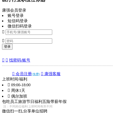
康强会员登录
账号登录
短信码登录
微信扫码登录


登录


找密码/账号
 会员注册
 康强客服
(免费)
上班时间/福利
 09:00-18:00
 周休1天
 偶尔加班
包吃
员工旅游
节日福利
五险
带薪年假
注：不同岗位福利/上班时间有所不同
微信扫一扫,分享单位招聘