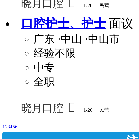

晓月口腔
1-20
民营
口腔护士、护士
面议
广东
·中山
·中山市
经验不限
中专
全职

晓月口腔
1-20
民营
1
2
3
4
5
6