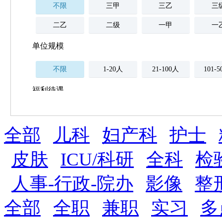
不限
三甲
三乙
三
二乙
二级
一甲
一
单位规模
不限
1-20人
21-100人
101-
福利待遇
不限
全部
薪资与社保
儿科
妇产科
护士
五险
住房公积金
企业
补充医疗保险
皮肤
ICU/科研
全科
检
全勤奖
加班补助
全薪病假
股票
人事-行政-院办
影像
整
工龄奖
带薪年假
年终
法定节假日三薪
全部
全职
兼职
实习
多
晋升与政策