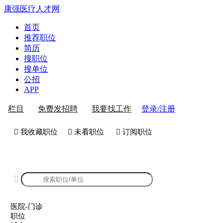
康强医疗人才网
首页
推荐职位
简历
搜职位
搜单位
公招
APP
登录/注册
栏目
免费发招聘
我要找工作
 我收藏职位
 未看职位
 订阅职位
康强医院-门诊招聘

医院-门诊
职位