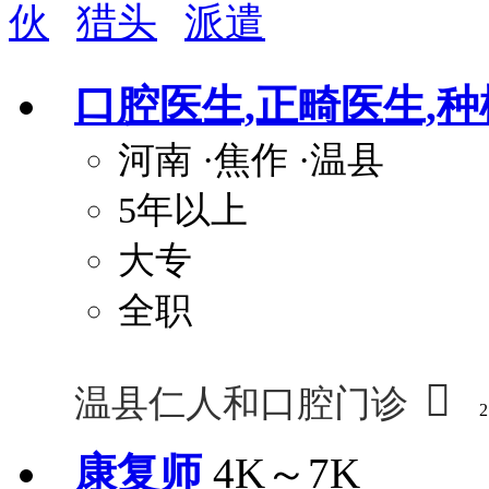
伙
猎头
派遣
周末双休
职称晋升
8小时工作制
政府人
安排进修
科研启动金
安家费
无需
口腔医生,正畸医生,
关怀与福利
河南
·焦作
·温县
包住
包吃
住房补贴
餐
5年以上
定期团建
节日福利
班车接送
免息
解决户口
事业编制
弹性工作制
健
大专
员工旅游
高温补贴
生日福利
交通
全职

温县仁人和口腔门诊
2
康复师
4K～7K