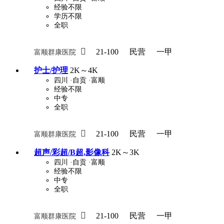
经验不限
学历不限
全职
关怀与福利
包住
包吃
住房补贴
餐

21-100
民营
一甲
富顺群康医院
定期团建
节日福利
班车接送
免息
护士/护理
2K～4K
四川
·自贡
·富顺
解决户口
事业编制
弹性工作制
健
经验不限
中专
员工旅游
高温补贴
生日福利
交通
全职

21-100
民营
一甲
富顺群康医院
超声/彩超/B超,影像科
2K～3K
四川
·自贡
·富顺
经验不限
中专
全职

21-100
民营
一甲
富顺群康医院