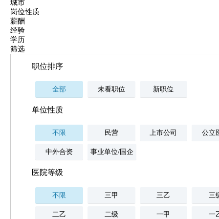
城市
岗位性质
薪酬
经验
学历
筛选
职位排序
全部
未看职位
新职位
单位性质
不限
民营
上市公司
公立
中外合资
事业单位/国企
医院等级
不限
三甲
三乙
三
二乙
二级
一甲
一