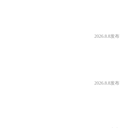
补
定期体检
2026.8.8发布
借款
购房补贴
身房
零食下午茶
补贴
免费停车
2026.8.8发布