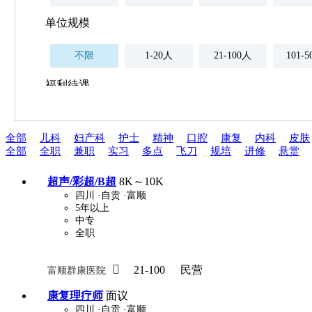
单位规模
不限
1-20人
21-100人
101-
福利待遇
不限
全部
儿科
妇产科
护士
精神
口腔
康复
内科
皮肤
薪资与社保
全部
全职
兼职
实习
多点
飞刀
规培
进修
悬赏
五险
住房公积金
企业
补充医疗保险
超声/彩超/B超
8K～10K
全勤奖
加班补助
全薪病假
股票
四川
·自贡
·富顺
5年以上
工龄奖
带薪年假
年终
法定节假日三薪
中专
全职
晋升与政策

21-100
民营
富顺群康医院
周末双休
职称晋升
8小时工作制
政府人
康复理疗师
面议
四川
·自贡
·富顺
安排进修
科研启动金
安家费
无需