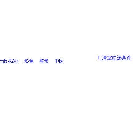
 清空筛选条件
行政-院办
影像
整形
中医