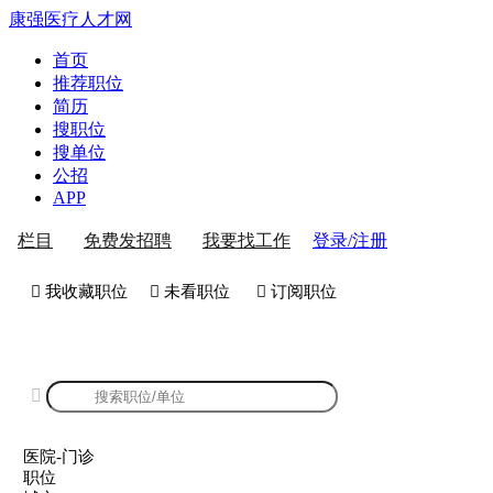
康强医疗人才网
首页
推荐职位
简历
搜职位
搜单位
公招
APP
登录/注册
栏目
免费发招聘
我要找工作
 我收藏职位
 未看职位
 订阅职位
康强医院-门诊招聘

医院-门诊
职位