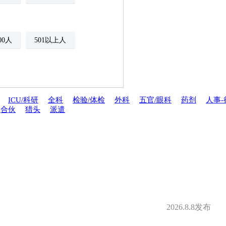
500人
501以上人
ICU/科研
全科
检验/体检
外科
五官/眼科
药剂
人事-
合伙
猎头
派遣
年金
绩效奖金
期权
年底双薪
分红
家属医疗优惠
安排规培
才引进
2026.8.8发布
夜班