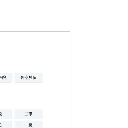
医院
外商独资
级
二甲
乙
一级